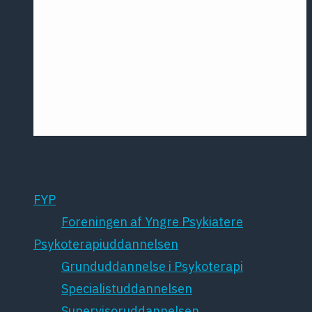
Årsmødet
2016
Pontoppidan
Postersession
NCP
Uddannelse
FYP
Foreningen af Yngre Psykiatere
Psykoterapiuddannelsen
Grunduddannelse i Psykoterapi
Specialistuddannelsen
Supervisoruddannelsen