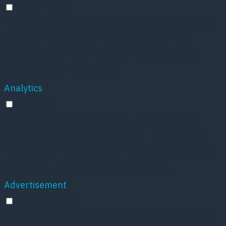
Performance
Performance cookies are used to understand and
analyze the key performance indexes of the
website which helps in delivering a better user
experience for the visitors.
Analytics
Analytics
Analytical cookies are used to understand how
visitors interact with the website. These cookies
help provide information on metrics the number of
visitors, bounce rate, traffic source, etc.
Advertisement
Advertisement
Advertisement cookies are used to provide visitors