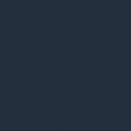
godkendelse med brug af skemaet ovenfor. Du
skal medsende curriculum for
psykoterapiuddannelsen oversat til
engelsk/dansk inkl. undervisere og oversigt
over antal timer for de enkelte elementer.
Markér i ansøgningsskemaet, hvor i de
medsendte papirer dokumentationen er.
DPS psykoterapiudvalg kan godkende sammensatte forløb
med flere uddannelser, der tilsammen opfylder kravene –
dog skal et af forløbene være på mindst to år i samlet forløb.
Psykoterapiudvalget godkender pr. 14.
september 2024 ikke længere specialist
uddannelser
Uddannelser og uddannelsessøgende kan benytte denne