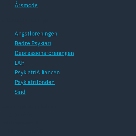
Årsmøde
Patientforeninger
Angstforeningen
Bedre Psykiari
Depressionsforeningen
LAP
PsykiatriAlliancen
Psykiatrifonden
Sind
Dansk Psykiatrisk Selskab
Lægeforeningen
Kristianiagade 12
2100 København Ø