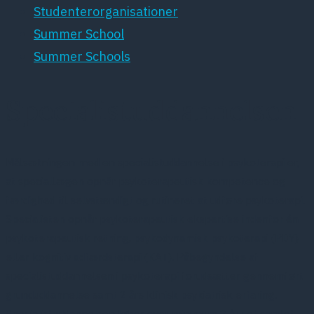
Studenterorganisationer
Summer School
Summer Schools
Specialistuddannelsen
Målsætningen med en specialistuddannelse i psykoterapi er,
at speciallægen opnår psykoterapeutisk kompetence og
færdighed til selvstændigt og rutineret at udføre psykoterapi.
Specialisten opnår psykoterapeutisk ekspertise indenfor én
psykoterapeutisk retning, psykodynamisk psykoterapi (PDY)
eller kognitiv adfærdsterapi (KAT). Påbegyndelse af
specialistuddannelsen i psykoterapi forudsætter gennemført
grunduddannelse samt 2 års klinisk psykiatrisk erfaring.
Specialistuddannelsen løber over minimum 2 år i et samlet