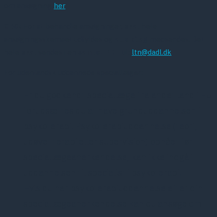
om ansøgning
her
OBS!
For at behandle ansøgninger,
skal
hele
ansøgningsskemaet udfyldes og
alle bilag
medsendes. Det
hele
skal
sendes i en
samlet PDF
til:
ltn@dadl.dk
For udenlandsk uddannede speciallæger:
Er du godkendt speciallæge fra andet land i EU
forudsættes du at have grunduddannelsen i
psykoterapi. Psykoterapiuddannelse (teori,
udøvet terapi eller supervision) opnået før
speciallægeanerkendelse, kan ikke indgå i
uddannelsen til specialist i psykoterapi.
Hvis du har psykoterapiuddannelse efter din
speciallægeanerkendelse kan du ansøge om