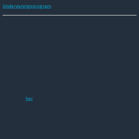
Undervisningsprogram
Specialistuddannelser (annoncering)
2-årig specialistuddannelse i psykoseterapi.
Referenceramme: Psykodynamisk psykoterapi.
Institut for Psykoseterapi.
Kursus afholdes på Psykiatrisk Center Amager, Digevej 110,
2300 København.
Holdet har opstart i januar 2027.
Læs mere
her
Kort om DPS
Dansk Psykiatrisk Selskab (DPS) er et lægevidenskabeligt
selskab, der har det som hovedopgave at fremme dansk