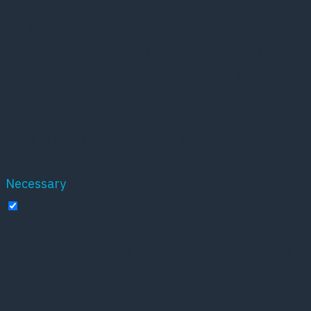
essential for the working of basic functionalities of
the website. We also use third-party cookies that
help us analyze and understand how you use this
website. These cookies will be stored in your
browser only with your consent. You also have the
option to opt-out of these cookies. But opting out of
some of these cookies may affect your browsing
experience.
Necessary
Necessary
Altid aktiveret
Necessary cookies are absolutely essential for the
website to function properly. These cookies ensure
basic functionalities and security features of the