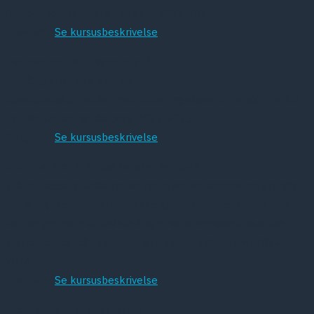
Region Hovedstadens Psykiatri 2022-2024.
Program:
Se kursusbeskrivelse
Psykodynamisk psykoterapi:
Tre-årig uddannelse i MBT
Specialistuddannelse i mentaliseringsbaseret terapi, Institut
for Mentalisering, Aalborg 2023-2025.
Program:
Se kursusbeskrivelse
Schematerapi for psykologer og læger
2-årig specialistuddannelse, der giver deltagerne en grundig
indføring i schematerapeutiske grundmodeller og metoder
for herigennem at udvikle kognitive schematerapeutiske
kompetencer på internationalt niveau, København 2022-
2024.
Program:
Se kursusbeskrivelse
Institut for Psykoseterapi