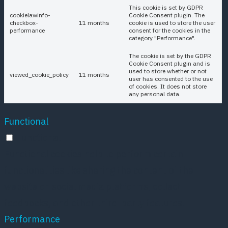
This cookie is set by GDPR
cookielawinfo-
Cookie Consent plugin. The
checkbox-
11 months
cookie is used to store the user
performance
consent for the cookies in the
category "Performance".
The cookie is set by the GDPR
Cookie Consent plugin and is
used to store whether or not
viewed_cookie_policy
11 months
user has consented to the use
of cookies. It does not store
any personal data.
Functional
Functional
Functional cookies help to perform certain
functionalities like sharing the content of the
website on social media platforms, collect
feedbacks, and other third-party features.
Performance