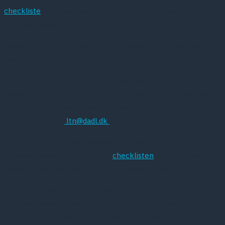
checkliste
for at se hvorvidt en given uddannelse opfylder
målbeskrivelsen.
Nedenfor er oplistet seneste uddannelser, der blev godkendt
inden ovenstående dato.
Annoncering af psykodynamiske og kognitive 2-årige
uddannelser (institution, titel, referenceramme, og adresse)
med link til kursusprogram tilbydes nedenfor. Skriv til Lene
Tilgreen Nielsen,
ltn@dadl.dk
Det anbefales, at både uddannelsesgiver og
uddannelsessøgende benytter
checklisten
til at sikre sig, at
uddannelsen lever op til målbeskrivelsens krav.
Undervisere på specialistuddannelserne, som ikke opfylder
målbeskrivelsens krav om at være DPS godkendte
specialister, kan søge om individuel dispensation. Dette