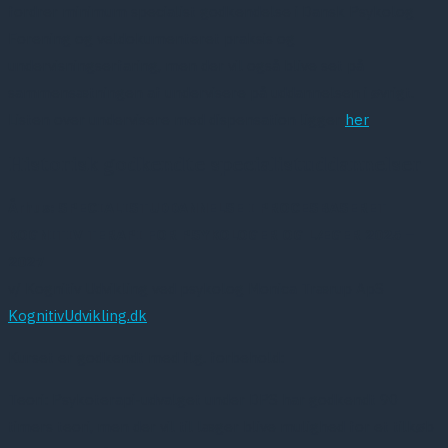
fordrer minimum specialist godkendelse i Dansk Psykolog
Forening og veldokumenteret praksis og
undervisningserfaring, men der vil også blive set på
sammensætningen af undervisere på uddannelsen i øvrigt.
Listen over undervisere med dispensation ligger
her
Historisk godkendte specialistuddannelser
Århus: SPECIALISTUDDANNELSE I PROCESBASERET
KOGNITIV TERAPI FOR PSYKOLOGER OG LÆGER 2025 –
2027
v/ Kognitiv Udvikling ved psykolog Monica Trærup ApS
KognitivUdvikling.dk
Kurset er godkendt med flg. forbehold:
Teori: Psykoterapi-udvalget under DPS har godkendt 90
timers teori, men der vil til læger blive mulighed for et tilkøb