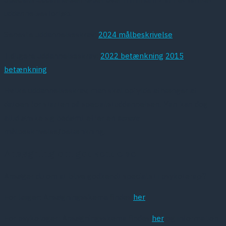
uddannelsesforløb.
Seneste uddannelseskrav:
2024 målbeskrivelse
Tidligere uddannelseskrav:
2022 betænkning
2015
betænkning
Hvilke uddannelseskrav, man skal opfylde afhænger af
datoen for starten på specialistuddannelsen. Man kan dog
altid ønske sig bedømt efter en
senere
målbeskrivelse/betænkning.
Ansøgning om godkendelse
Ansøger du om at blive godkendt specialist i psykoterapi?
For læger: Ansøgningsskema findes
her
For psykologer: Ansøgningsskema findes
her
og information