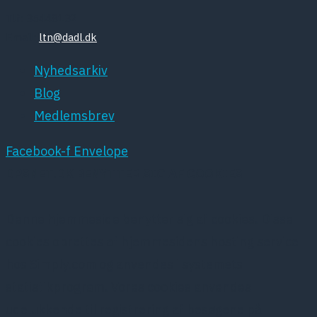
Tlf: 35448132
Email:
ltn@dadl.dk
Nyhedsarkiv
Blog
Medlemsbrev
Facebook-f
Envelope
DPSNET.DK BENYTTER SIG AF COOKIES
Denne hjemmeside benytter sig af cookies. Disse
cookies oprettes af hjemmesidens hosting service
hos Simply.com og anvendes i systemets
statistikprogram. Vores cookies anvendes
udelukkende til registrering af besøgene på