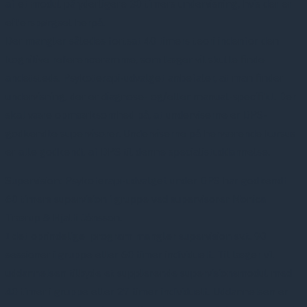
af et modul på yderligere 30 timers undervisning, hvis der er
efterspørgsel herpå.
Der mangler således fortsat 40 timers teori indenfor den
kognitive referenceramme, som læger vil skulle finde
andetsteds. Psykoterapi-udvalget anbefaler, at man finder
undervisning, der er diagnose- og/eller manual-specifikt. Der
skal være opmærksomhed på, at underviserne er DPS-
godkendte supervisorer. Underviserne på herværende kursus
er alle godkendt af DPS til denne specialistuddannelse.
Supervision: Psykoterapi-udvalget under DPS har godkendt
60 timers supervision i gruppe ved supervisorer Monica
Trærup & Hjalti Jónsson.
I det oprindelige program mangler supervision sv.t. 90
sessioner i gruppe eller 60 timer individuelt. Til læger vil
uddannelsen tilbyde et supplerende supervisionsmodul med
40 timer i gruppe eller 27 timer individuelt. Uddannelsen er