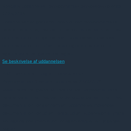
Specialistuddannelse i psykodynamisk psykosepsykoterapi
2025/2026.
Uddannelsen er godkendt indenfor den psykodynamiske
referenceramme, med det forbehold, at der sammen med
dokumentation for gennemført uddannelse, indsendes
dokumentation for udført terapi og dokumentation for
egenterapi efter gældende regler.
Se beskrivelse af uddannelsen
KAG Psykoterapi Region Hovedstaden
Psykodynamisk Specialistuddannelse 2024/2026
Uddannelsen er godkendt indenfor den psykodynamiske
referenceramme, med det forbehold, at der sammen med
dokumentation for gennemført uddannelse, indsendes
dokumentation for udført terapi, udført supervision af yngre
kollega og dokumentation for egenterapi efter følgende
regler.