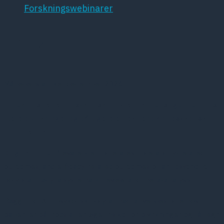
Forskningswebinarer
2024
Månedens artikel december 2024
Forekomst af antipsykotisk polyfarmaci er stigende trods
flere bivirkninger og dårligere effekt end antipsykotisk
monofarmaci
Original title:
Prevalence, correlates, tolerability-related
outcomes, and efficacy-related outcomes of antipsychotic
polypharmacy: a systematic review and meta-analysis.
Baggrund: Antipsykotisk polyfarmaci anvendes ofte hos
patienter på trods af en øget risiko for bivirkninger og få tegn