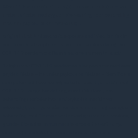
COVID-19 pandemien ift. baggrundsbefolkningen – særligt
under perioder med sygdomsforværring hvor behandling
med antipsykotika var nødvendigt.
Original titel:
Antipsychotic exposure and infection risk in
people with schizophrenia spectrum disorders during the
COVID-19 pandemic: a Danish nationwide registry study
Tidligt under COVID-19 pandemien blev personer med svær
psykisk lidelse – herunder psykotiske lidelser – identificeret
som potentielt havende høj risiko for alvorlige forløb med
COVID-19. Længe har det dog været diskuteret, om
behandlingsperioder hvor antipsykotisk medicin var
nødvendigt, yderligere påvirker denne risiko – og særligt om
behandling med Clozapin var forsvarligt under en pandemi,
grundet Clozapins immunmodulerende effekter? Et nyt
dansk registerstudie har kommet svaret nærmere.