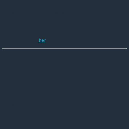
I et randomiseret, placebo-kontrolleret, dobbelt-bindet
forsøg med 32 raske forsøgspersoner fandt forskerne en
sammenhæng mellem varigheden af escitalopram-indtag og
synapsetætheden i hjernen.
Læs hele artiklen
her
Månedens artikel februar 2024
Læ
ngerevarende mentaliseringsbaseret terapi er ikke
nødvendigvis bedre end korterevarende
mentaliseringsbaseret terapi til ambulante patienter med
borderline personlighedsforstyrrelse.
Borderline personlighedsforstyrrelse er en psykisk lidelse,
som historisk har været behandlet med længerevarende
psykoterapi. Men evidensen for den optimale længde af
psykoterapi til BPF-patienter er sparsom. Et nyt