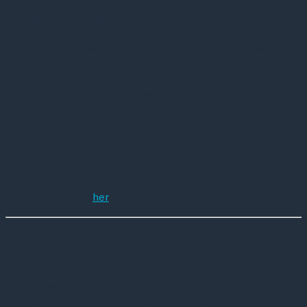
Månedens artikel maj 2024
Er fødselsdepression genetisk forskellig fra depression
opstået på andre tidspunkter?
Et case-kontrol studie, der anvendte både genetiske data og
registerdata, indikerer, at der ikke er klare beviser for
distinkte genetiske forskelle mellem kvinder med
depression, der opstår efter en fødsel sammenlignet med
andre tidspunkter.
Læs hele artiklen
her
Månedens artikel april 2024
Forhøjet niveau af oxidativt stress-genereret DNA og RNA
skade hos unge patienter nydiagnosticeret med bipolar
lidelse og deres uafficerede slægtninge.