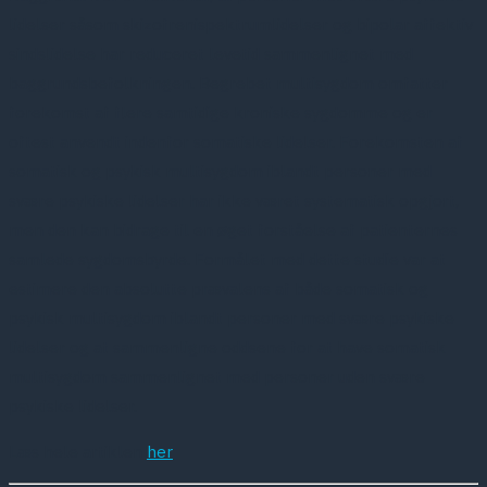
lidelser såsom skizofrenispektrumlidelser og bipolar affektiv
sindslidelse har reduceret levetid sammenlignet med
baggrundsbefolkningen. Begrebet multisygdom omfatter
forekomst af flere samtidige kroniske sygdomme og er
oftest anvendt indenfor somatiske lidelser. Forekomsten af
somatisk og psykisk multisygdom iblandt personer med
svære psykiske lidelser har ikke været systematisk opgjort,
men den kan bidrage til en øget forståelse af patienternes
samlede sygdomsbyrde. Formålet med dette studie var at
estimere den absolutte prævalens af både somatisk og
psykisk multisygdom iblandt personer med svære psykiske
lidelser og at sammenligne oddsene for at have somatisk
multisygdom sammenlignet med personer uden svære
psykiske lidelser.
Læs hele artiklen
her