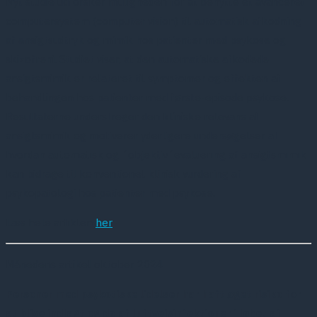
Nyt studie udforsker muligheden for at benytte et avanceret
computersystem (computer vision) til automatisk afkodning
af ansigtsudtryk og mimik hos patienter med psykose og
skizofreni. Studiet viser, at den automatiske afkodede
ansigtsmimik er relateret til symptomer og effekten af
behandlingen hos patienter med første-episode psykose.
Resultaterne understreger den kliniske relevans af
ansigtsmimik og motiverer yderligere undersøgelser af
hvordan automatisk og ´objektiv´evaluering af ansigtsmimik
kan bidrage til konventionel klinisk vurdering af
psykopatologi hos patienter med psykose.
Læs hele artiklen
her
Månedens artikel oktober 2024
Personer med psykotiske lidelser har haft øget risiko for
at blive indlagt og dø af luftvejsinfektioner i løbet af