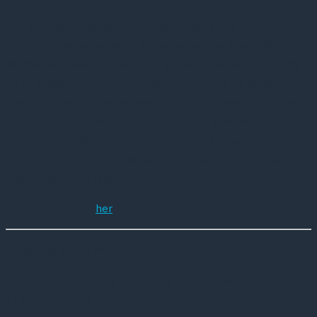
Det igangværende “Bipolar Illness Onset study” fandt
forhøjet niveau af oxidativt stress-genereret skade på DNA
og RNA ved baseline hos 133 unge patienter mellem 15 og
25 år nydiagnosticeret med bipolar lidelse og 57 af deres
unge uafficerede førstegradsslægtninge sammenlignet med
83 unge raske kontrolpersoner. Der var ingen forskelle
mellem patienter og slægtninge, hvilket kunne understøtte
at oxidativt nukleosid skade er en trait markør for bipolar
lidelse associeret med familiær risiko.
Læs hele artiklen
her
Månedens artikel marts 2024
Forskere finder mulig forklaring på den forsinkede effekt
af SSRI-præparater.