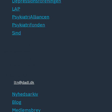
Depressionsforeningen
LAP
PsykiatriAlliancen
Psykiatrifonden
Sind
Dansk Psykiatrisk Selskab
Lægeforeningen
Kristianiagade 12
2100 København Ø
Tlf: 35448132
Email:
ltn@dadl.dk
Nyhedsarkiv
Blog
Medlemsbrev