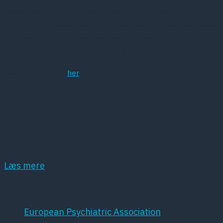
randomiseret klinisk forsøg fandt ingen forskel i effekt
mellem korterevarende (5 måneder) versus længerevarende
(14 måneder) mentaliseringsbaseret terapi til ambulante
patienter med borderline personlighedsforstyrrelse.
Læs hele artiklen
her
Kort om DPS
Dansk Psykiatrisk Selskab (DPS) er et lægevidenskabeligt
selskab, der har det som hovedopgave at fremme dansk
psykiatri samt dansk forskning inden for dette område.
Læs mere
Samarbejdspartnere
European Psychiatric Association