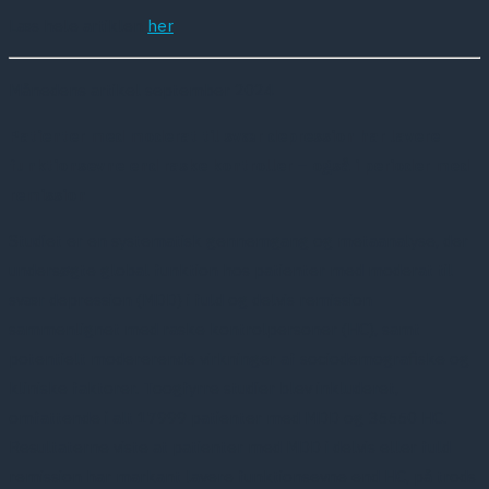
Læs hele artiklen
her
Månedens artikel september 2024
Patienter med moderat til svær depression har lavere
funktionsevne end raske kontroller – også i perioder med
remission
Studiet er en systematisk gennemgang og metaanalyse, der
undersøgte global funktion hos patienter med moderat til
svær depression (MDD) i fuld og delvis remission
sammenlignet med raske kontrolpersoner (HC), samt
potentielt modererende virkninger af sociodemografiske og
kliniske faktorer. Toogfyrre studier blev inkluderet,
omfattende i alt 17999 patienter med MDD og 35550 HC.
Resultaterne viste at patienter med MDD i delvis eller fuld
remission har markant lavere funktionsevne end HC, på trods