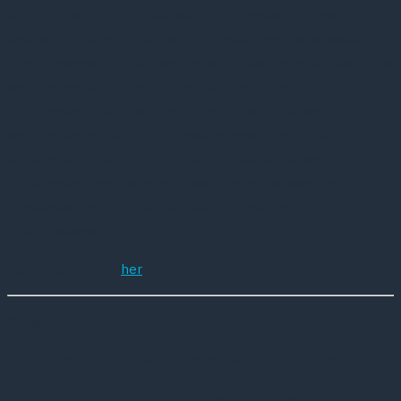
af ikke at være i en aktuel episode af moderat til svær
depression. Mandligt køn var forbundet med mere nedsat
funktionsevne. Grundet begrænset rapportering af yderligere
sociodemografiske og kliniske faktorer blandt de
inkluderede studier, var yderligere robuste analyser
vedrørende den potentielt modererende eTekt af andre
faktorer ikke mulige. De forskellige skalaer, anvendt i de
inkluderede undersøgelser, understreger behovet for
konsensus om en gylden standard for måling af
funktionsevne.
Læs hele artiklen
her
Månedens artikel juni 2024
Svære p
sykiske lidelser har øget risiko for multisygdom
Baggrund: Det er velkendt, at personer med svære psykiske