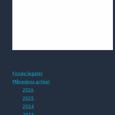
Årsmødet
2016
Pontoppidan
Postersession
NCP
Forskning
Fonde/legater
Månedens artikel
2026
2025
2024
2023