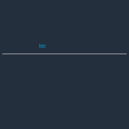
på yderligere effekt sammenlignet med antipsykotisk
monoterapi. En ny systematisk gennemgang og metaanalyse
udgivet i Lancet Psychiatry havde til formål at give en
omfattende vurdering af antipsykotisk polyfarmaciprævalens,
effekt og sammenhænge på tværs af psykiske lidelser.
Læs hele artiklen
her
Månedens artikel november 2024
Automatisk afkodning af ansigtsmimik hos antipsykotika-
naïve patienter med psykose er relateret til psykopatologi
og behandlingsrespons
Original title:
Using computer vision of facial expressions to
assess symptom domains and treatment response in
antipsychotic-naïve patients with first-episode psychosis.