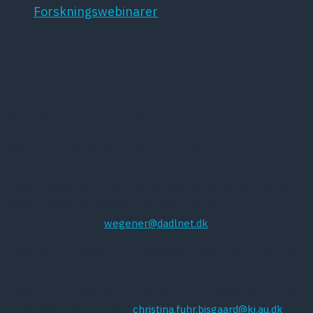
Forskningswebinarer
2012
Psykiatriske afhandlinger
Center for Psykiatrisk Forskning, Aarhus
Universitetshospital Risskov
Gregers Wegener: Preclinical Studies of Serotonin and Nitric
Oxide in Affective Disorders. Doktorafhandling. Forsvaret 2.
marts 2012. E-mail:
wegener@dadlnet.dk
Christina Fuhr Bisgaard: Comparative proteomics in a chronic
mild stress rat model of depression – fingerprints of stress
reactivity and treatment response. Ph.d.-afhandling. Forsvaret
10. oktober 2012. E-mail:
christina.fuhr.bisgaard@ki.au.dk