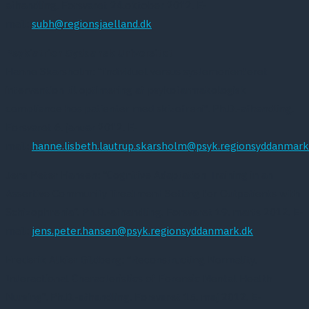
afhandling. Forsvaret 24.oktober 2012. E-
mail:
subh@regionsjaelland.dk
Psykiatrien Syddansk Universitet
Hanne Skarsholm: “Individuel versus systemorienteret
intervention til optimering af psykofarmakologisk
compliance hos patienter med skizofreni”. Ph.D.-afhandling.
Forsvaret 6. januar 2012. E-
mail:
hanne.lisbeth.lautrup.skarsholm@psyk.regionsyddanmark
Jens Peter Hansen: “Cognitive Adaptation Training in an
Assertive Community Treatment Setting for Outpatients with
Schizophrenia”. Ph.D.-afhandling. Forsvaret 19. marts 2012. E-
mail:
jens.peter.hansen@psyk.regionsyddanmark.dk
Frederik Alkier Gildberg: “Reconstructing Normality.
Interactional Characteristics of Forensic Mental Health
Nursing”. Ph.D.-afhandling. Forsvaret 15. maj 2012. E-