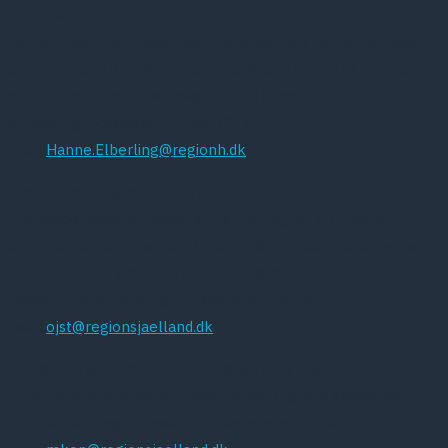
Hovedstaden
Hanne Elberling:Prevalence and predictors of mental health
problems and disorders in a general population of 5-7 years-
old children. The Copenhagen Child Cohort 2000. Ph.d.-
afhandling. Forsvaret 21. maj 2012. E-
mail:
Hanne.Elberling@regionh.dk
Psykiatrien Region Sjælland
Ole Jakob Storebø: Social skills training for children with
attention deficit hyperactivity disorder – a Cochrane review, a
randomized clinical trial, and an update of the Cochrane
review.Ph.d.-afhandling. Forsvaret 27.april 2012. E-
mail:
ojst@regionsjaelland.dk
Mickey Kongerslev Toftkjær: Personality Disorder in
Incarcerated Adolescent Boys. Screening and Assessment.
Ph.d.-afhandling. Forsvaret 19. december 2012. E-