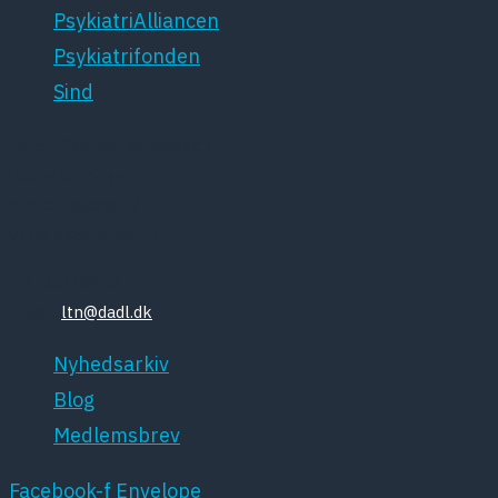
PsykiatriAlliancen
Psykiatrifonden
Sind
Dansk Psykiatrisk Selskab
Lægeforeningen
Kristianiagade 12
2100 København Ø
Tlf: 35448132
Email:
ltn@dadl.dk
Nyhedsarkiv
Blog
Medlemsbrev
Facebook-f
Envelope