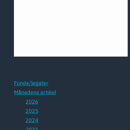
Årsmødet
2016
Pontoppidan
Postersession
NCP
Forskning
Fonde/legater
Månedens artikel
2026
2025
2024
2023