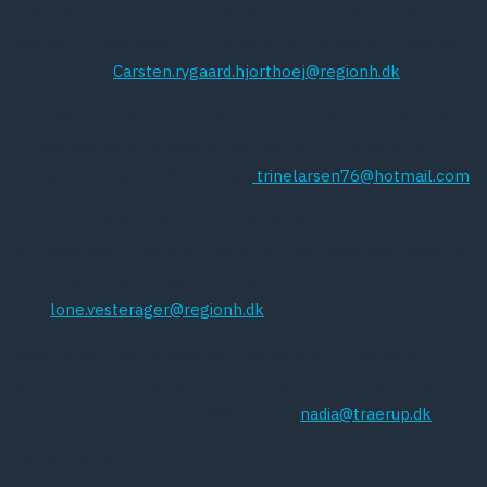
CapOpus trial. Treatment and measurement of cannabis use
disorders in psychosis. Ph.d.-afhandling. Forsvaret 3. februar
2012. E-mail:
Carsten.rygaard.hjorthoej@regionh.dk
Trine Madsen: Psychiatric Patients in Suicidal High-risk Phases
– Epidemiological Studies of Suicidality. Ph.d.-afhandling.
Forsvaret 7. marts 2012. E-mail:
trinelarsen76@hotmail.com
Lone Vesterager: Cognitive Remediation in First Episode
Schizophrenia. Effects on Cognition and Functional Capacity.
Ph.d.-afhandling. Forsvaret 2. marts 2012. E-
mail:
lone.vesterager@regionh.dk
Nadia Lyhne Trærup Andersen. Somatoform Disorders.
Mortality, course and use of healthcare. Ph.d.-afhandling.
Forsvaret 14. december 2012. E-mail:
nadia@traerup.dk
Psykiatrisk Center København, Afdeling O og