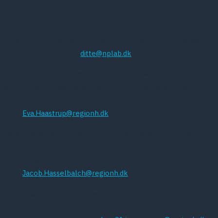
Neuropsykiatrisk Laboratorium, Rigshospitalet
Ditte Dencker Nielsen: Role of a Subpopulation of Neuronal
M4 Muscarinic Acetylcholine Receptors in Regulation of
Dopaminergic Neurotransmission. Ph.d.-afhandling. Forsvaret
9. marts 2012. E-mail:
ditte@nplab.dk
Eva Haastrup: Inflammation and depressive disorder. Ph.d.-
afhandling. I samarbejde med Klinisk Immunologisk afdeling,
Rigshospitalet. Forsvaret16. april 2012.E-
mail:
Eva.Haastrup@regionh.dk
Jacob Hasselbalch: Cognition and neuroplasticity in the
remitted state of unipolar depressive disorder. Ph.d.-
afhandling. Forsvaret13. januar 2012. E-
mail:
Jacob.Hasselbalch@regionh.dk
Anders Jørgensen: Oxidatively generated DNA/RNA damage
in psychological stress states. Ph.d.-afhandling. Forsvaret 14.