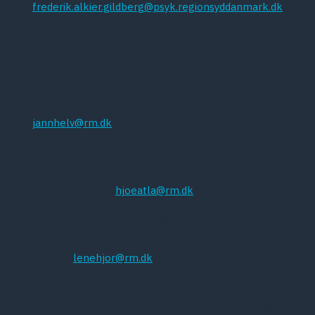
mail:
frederik.alkier.gildberg@psyk.regionsyddanmark.dk
Børne- og ungdomspsykiatri
Region Midt
Janne Helverskov: Classification and Outcome of Eating
Disorders. Ph.d.-afhandling. Forsvaret 20. juni 2012. E-
mail:
jannhelv@rm.dk
Hjørdis Atladottir: An Epidemiological Perspective on
Childhood Infection and Autism. Ph.d.-afhandling. Forsvaret
27. april 2012. E-mail:
hjoeatla@rm.dk
Lene Hjort: Gestational age, Foetal growth and Autism
Phenotypic Subgroups. Ph.d.-afhandling. Forsvaret 10. maj
2012. E-mail:
lenehjor@rm.dk
Børne og Ungdomspsykiatrisk Center Glostrup og
Forskningscenter for Forebyggelse og Sundhed, Region