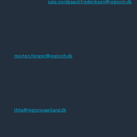
22. juni 2012. E-mail:
julie.nordgaard.frederiksen@regionh.dk
Psykoterapeutisk Center Stolpegård, Region
Hovedstadens Psykiatri
Morten Fenger: Psychotherapy: Attendance and effects on
utilisation of health care service and occupational
functioning. Ph.d.-afhandling. Forsvaret 1. juni 2012. E-
mail:
morten.fenger@regionh.dk
Psykiatrien Region Sjælland
Lene Halling Hastrup: Exploring methodological issues in
mental health economic evaluations: illustrated in relation to
community intervention among persons with first-episode
psychosis. Ph.d.-afhandling. Forsvaret 1. juni 2012. E-
mail:
lhhs@regionsjaelland.dk
Sune Bo Hansen: Schizophrenia and aggression – the role of
personality pathology, mentalizing and attachment. Ph.d.-