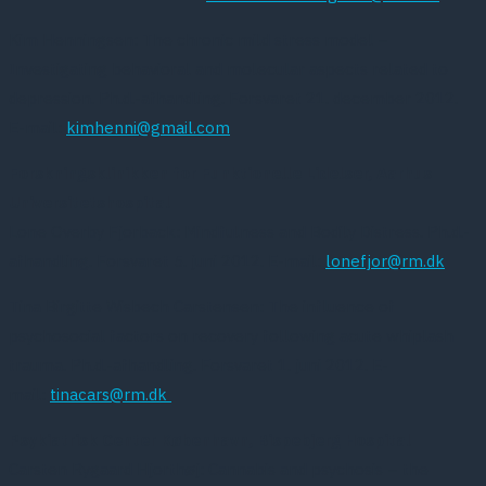
Kim Henningsen: The chronic mild stress model –
Investigating behavioral and molecular aspects related to
depression. Ph.d.-afhandling. Forsvaret 21. december 2012.
E-mail:
kimhenni@gmail.com
Forskningsklinikken for Funktionelle Lidelser, Aarhus
Universitetshospital
Lone Overby Fjorback: Mindfulness and Bodily Distress. Ph.d.-
afhandling. Forsvaret 5. juni 2012. E-mail:
lonefjor@rm.dk
Tina Birgitte Wisbech Carstensen: The influence of
psychosocial factors on recovery following acute whiplash
trauma. Ph.d.-afhandling. Forsvaret 1. juni 2012. E-
mail:
tinacars@rm.dk
Psykiatrisk Center København, Bispebjerg Hospital
Carsten Rygaard Hjorthøj: Cannabis and psychosis – the