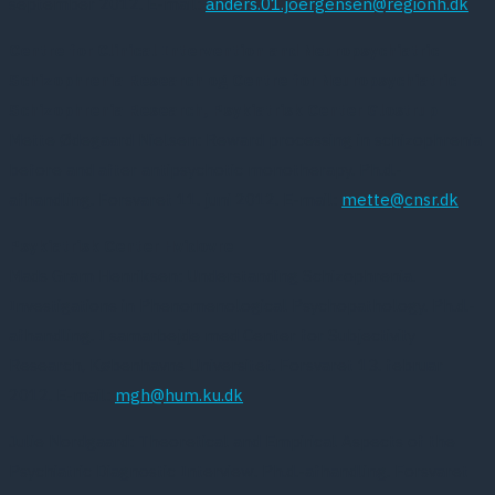
september 2012. E-mail:
anders.01.joergensen@regionh.dk
Centre for Clinical Intervention and Neuropsychiatric
Schizophrenia Research og Centre for Neuropsychiatric
Schizophrenia Research, Psykiatrisk Center Glostrup
Mette Ødegaard Nielsen: Reward processing in schizophrenia
before and after antipsychotic monotherapy. Ph.d.-
afhandling. Forsvaret 11. juni 2012. E-mail:
mette@cnsr.dk
Psykiatrisk Center Hvidovre
Mads Gram Henriksen: Understanding Schizophrenia.
Investigations in Phenomenological Psychopathology. Ph.d.-
afhandling. I samarbejde med Center for Subjectivity
Research, Københavns Universitet. Forsvaret 13. februar
2012. E-mail:
mgh@hum.ku.dk
Julie Nordgaard: Theoretical and Empirical Aspects of the
Psychiatric Diagnostic Interview. Ph.d.-afhandling. Forsvaret