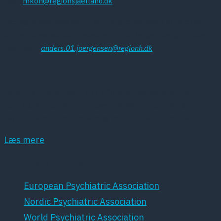
mail:
mkon@regionsjaelland.dk
Der tages forbehold for fejl og mangler. Rettelser til listen kan
ske ved henvendelse til medlem af Forskningsudvalget Anders
Jørgensen:
anders.01.joergensen@regionh.dk
Kort om DPS
Dansk Psykiatrisk Selskab (DPS) er et lægevidenskabeligt
selskab, der har det som hovedopgave at fremme dansk
psykiatri samt dansk forskning inden for dette område.
Læs mere
Samarbejdspartnere
European Psychiatric Association
Nordic Psychiatric Association
World Psychiatric Association