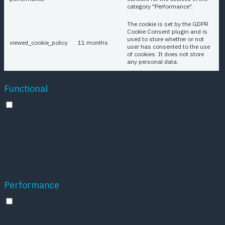
category "Performance".
The cookie is set by the GDPR
Cookie Consent plugin and is
used to store whether or not
viewed_cookie_policy
11 months
user has consented to the use
of cookies. It does not store
any personal data.
Functional
Functional
Functional cookies help to perform certain
functionalities like sharing the content of the
website on social media platforms, collect
feedbacks, and other third-party features.
Performance
Performance
Performance cookies are used to understand and