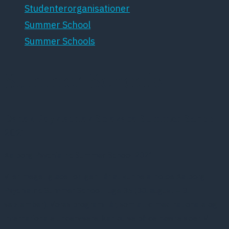
Studenterorganisationer
Summer School
Summer Schools
Summer Schools
Dansk Psykiatrisk Selskabs Summer School
2021
Aalborg Psychiatric Summer School 2021
Vi er meget glade for igen i år at kunne afholde Aalborg
Psychiatric Summer School i uge 35 (30. august – 3.
september). Vores program i år, som altid med nationale og
internationale undervisere, kan du se på de næste sider. Vi