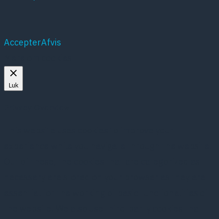
Accepter
Afvis
Mere om cookies
Luk
Privacy Overview
This website uses cookies to improve your
experience while you navigate through the website.
Out of these, the cookies that are categorized as
necessary are stored on your browser as they are
essential for the working of basic functionalities of
the website. We also use third-party cookies that