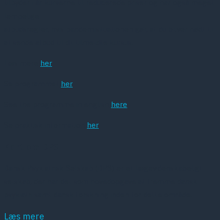
tilbyder i år kurserne til reducerede priser og har også meget
lempelige
afbudsregler, hvis pandemisituationen gør, at du bliver nødt til
at sende afbud til dit tilmeldte kursus.
Læs mere
her
Se programmet
her
See the programme in english
here
Se praktisk information
her
Kort om DPS
Dansk Psykiatrisk Selskab (DPS) er et lægevidenskabeligt
selskab, der har det som hovedopgave at fremme dansk
psykiatri samt dansk forskning inden for dette område.
Læs mere