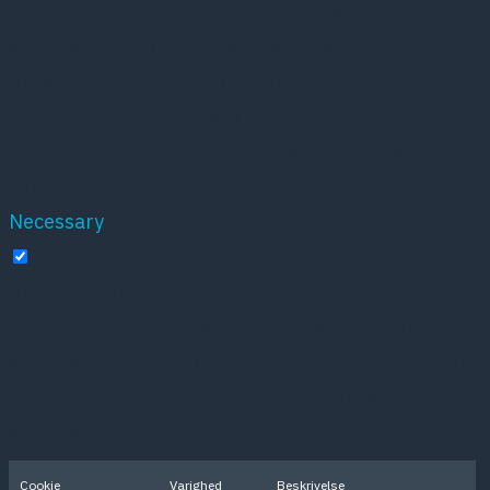
help us analyze and understand how you use this
website. These cookies will be stored in your
browser only with your consent. You also have the
option to opt-out of these cookies. But opting out of
some of these cookies may affect your browsing
experience.
Necessary
Necessary
Altid aktiveret
Necessary cookies are absolutely essential for the
website to function properly. These cookies ensure
basic functionalities and security features of the
website, anonymously.
Cookie
Varighed
Beskrivelse