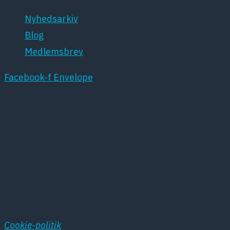
Nyhedsarkiv
Blog
Medlemsbrev
Facebook-f
Envelope
DPSNET.DK BENYTTER SIG AF COOKIES
Denne hjemmeside benytter sig af cookies. Disse
cookies oprettes af hjemmesidens hosting service
hos Simply.com og anvendes i systemets
statistikprogram. Vores cookies anvendes
udelukkende til registrering af besøgene på
hjemmesiden
Cookie-politik