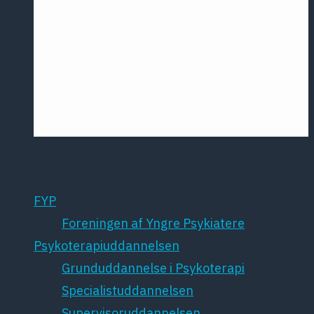
Årsmødet
2016
Pontoppidan
Postersession
NCP
Uddannelse
FYP
Foreningen af Yngre Psykiatere
Psykoterapiuddannelsen
Grunduddannelse i Psykoterapi
Specialistuddannelsen
Supervisoruddannelsen