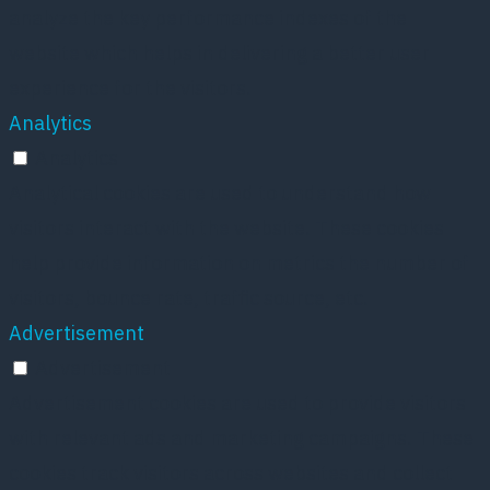
analyze the key performance indexes of the
website which helps in delivering a better user
experience for the visitors.
Analytics
Analytics
Analytical cookies are used to understand how
visitors interact with the website. These cookies
help provide information on metrics the number of
visitors, bounce rate, traffic source, etc.
Advertisement
Advertisement
Advertisement cookies are used to provide visitors
with relevant ads and marketing campaigns. These
cookies track visitors across websites and collect