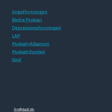
Patientforeninger
Angstforeningen
Bedre Psykiari
Depressionsforeningen
LAP
PsykiatriAlliancen
Psykiatrifonden
Sind
Dansk Psykiatrisk Selskab
Lægeforeningen
Kristianiagade 12
2100 København Ø
Tlf: 35448132
Email:
ltn@dadl.dk