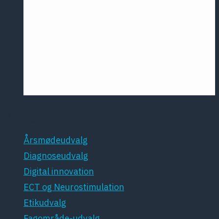
Årsmødet
2016
Pontoppidan
Postersession
NCP
Udvalg
Årsmødeudvalg
Diagnoseudvalg
Digital innovation
ECT og Neurostimulation
Etikudvalg
Fagområde-udvalg