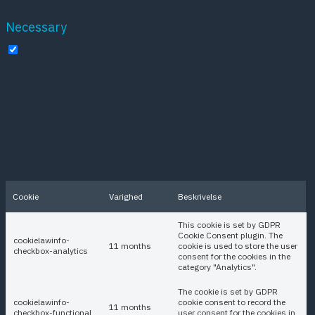
experience.
Necessary
Necessary
Altid aktiveret
Necessary cookies are absolutely essential for the
website to function properly. These cookies ensure
basic functionalities and security features of the
website, anonymously.
Cookie
Varighed
Beskrivelse
This cookie is set by GDPR
Cookie Consent plugin. The
cookielawinfo-
11 months
cookie is used to store the user
checkbox-analytics
consent for the cookies in the
category "Analytics".
The cookie is set by GDPR
cookielawinfo-
cookie consent to record the
11 months
checkbox-functional
user consent for the cookies in