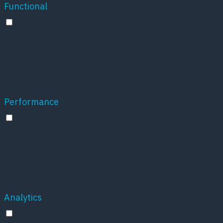
Functional
Functional
Functional cookies help to perform certain
functionalities like sharing the content of the
website on social media platforms, collect
feedbacks, and other third-party features.
Performance
Performance
Performance cookies are used to understand and
analyze the key performance indexes of the
website which helps in delivering a better user
experience for the visitors.
Analytics
Analytics