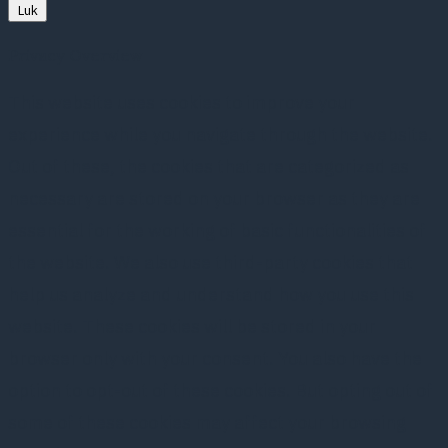
Luk
Privacy Overview
This website uses cookies to improve your
experience while you navigate through the website.
Out of these, the cookies that are categorized as
necessary are stored on your browser as they are
essential for the working of basic functionalities of
the website. We also use third-party cookies that
help us analyze and understand how you use this
website. These cookies will be stored in your
browser only with your consent. You also have the
option to opt-out of these cookies. But opting out of
some of these cookies may affect your browsing