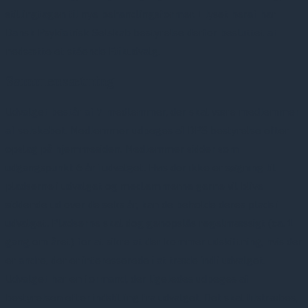
stillingtagen til nye behandlingsformer. I lyset heraf har
Dansk Psykiatrisk Selskab bestyrelse derfor besluttet at
nedsætte et stående Etikudvalg.
Sammensætning
Udvalget består af 7 medlemmer, der skal være medlemmer
af selskabet. Medlemmer udpeges af DPS bestyrelse efter
opslag på hjemmesiden. Medlemmer sidder som
udgangspunkt 6 år i udvalget. Hvis der ikke er søgning til
pladserne i udvalget og medlemmerne gerne vil blive
siddende ud over de seks år, kan de beholde deres plads i
udvalget. Pladserne skal dog genopslås regelmæssigt (ca. 1
gang om året) for at sikre at der kommer udskiftning, hvis der
er andre, der er interesserede i at træde ind i udvalget.
Udvalget har en formand, der ligeledes udpeges af
bestyrelsen efter indstilling fra udvalget. Det skal tilstræbes,