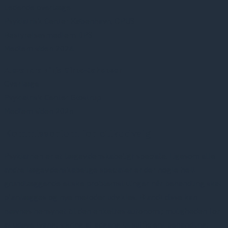
Ledende overlæge
Psykiatrisk Center København, OPUS
Bestyrelsesmedlem DPS
Medlem siden 2024
Alexandra Ninja Girbo-Jakobsen
Overlæge
Psykiatrisk Center Glostrup
Medlem siden 2025
Kommissorium for etikudvalg
Psykiatrien er et lægevidenskabeligt speciale. Ligesom alle
andre lægevidenskabelige specialer er der nogle helt
grundlæggende etiske problemstillinger når behandling skal
planlægges og nye metoder udvikles. Blandt disse kan
nævnes hensynet til den enkeltes autonomi; muligheden for
at udøve tvang; sikring af adgang til sufficient behandling;