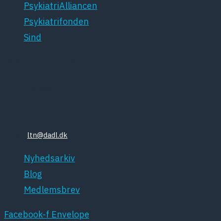
PsykiatriAlliancen
Psykiatrifonden
Sind
Dansk Psykiatrisk Selskab
Lægeforeningen
Kristianiagade 12
2100 København Ø
Tlf: 35448132
Email:
ltn@dadl.dk
Nyhedsarkiv
Blog
Medlemsbrev
Facebook-f
Envelope