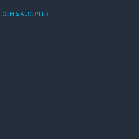
category as yet.
GEM & ACCEPTÈR