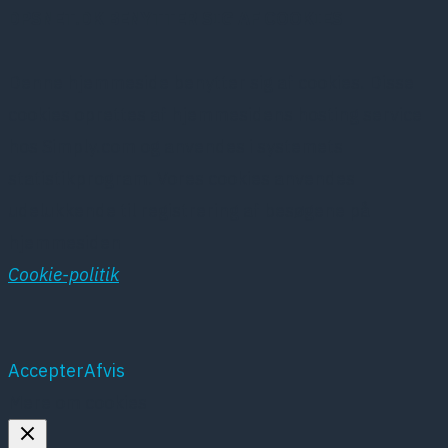
DPSNET.DK BENYTTER SIG AF COOKIES
Denne hjemmeside benytter sig af cookies. Disse
cookies oprettes af hjemmesidens hosting service
hos Simply.com og anvendes i systemets
statistikprogram. Vores cookies anvendes
udelukkende til registrering af besøgene på
hjemmesiden
Cookie-politik
Accepter
Afvis
Mere om cookies