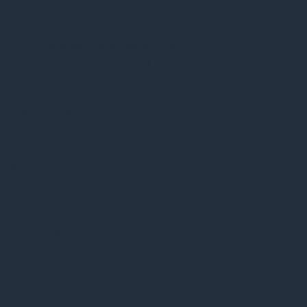
Forperson
Sara Kærn Linstow
Ph.d. studerende, Københavns Universitet
Tilknyttet Psykiatrisk Center Amager
Medlem siden 2022
Næstforperson
Gunhild Isfeldt
Speciallæge i psykiatri, overlæge
Hersted Vester Fængsel
Medlem siden 2020
Mads Søndergaard Deleuran
Reservelæge i hoveduddannelse
Psykiatrisk Center København
Medlem siden 2020
Rikke Warming Hilker