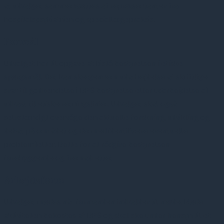
at udvalget sammensættes af repræsentanter fra
hospitalspsykiatrien og speciallægepraksis.
Formål
Udvalget har til opgave at bistå bestyrelsen i etiske
spørgsmål. Det kan ske gennem udarbejdelse af skriftlige
svar til godkendelse i DPS bestyrelse eller udarbejdelse af
udkast til etiske retningslinier. Udvalget skal også
selvstændigt overvåge den aktuelle forskning, udvikling og
debat på området og dermed identificere eventuelle
problemfelter. Dette for at rådgive bestyrelsen
forebyggende og fremadrettet
Arbejdsform
Udvalget mødes når formanden indkalder til møde. Møde
aktiviteten bekostes af DPS og skal ske under hensyn til et