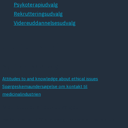
Psykoterapiudvalg
Rekrutteringsudvalg
Videreuddannelsesudvalg
Etikudvalg
Nyt fra Etisk Udvalg
Attitudes to and knowledge about ethical issues
Spørgeskemaundersøgelse om kontakt til
medicinalindustrien
Medlemmer af etikudvalget:
Medlemmer af DPS’ etikudvalg – opdateret marts 2022