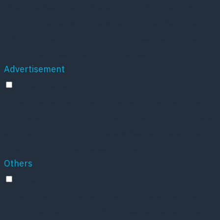
Analytical cookies are used to understand how
visitors interact with the website. These cookies
help provide information on metrics the number of
visitors, bounce rate, traffic source, etc.
Advertisement
Advertisement
Advertisement cookies are used to provide visitors
with relevant ads and marketing campaigns. These
cookies track visitors across websites and collect
information to provide customized ads.
Others
Others
Other uncategorized cookies are those that are
being analyzed and have not been classified into a