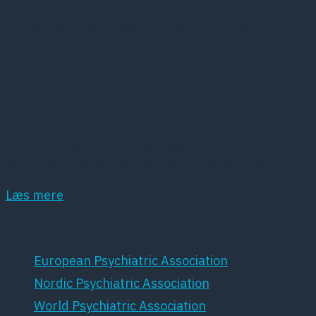
rimeligt omkostning. Udvalget aflægger regnskab årligt i den
udstrækning at der har været indtægter eller udgifter udover
ovennævnte. Udvalget skal ikke beskæftige sig med
individuelle sager.
Kort om DPS
Dansk Psykiatrisk Selskab (DPS) er et lægevidenskabeligt
selskab, der har det som hovedopgave at fremme dansk
psykiatri samt dansk forskning inden for dette område.
Læs mere
Samarbejdspartnere
European Psychiatric Association
Nordic Psychiatric Association
World Psychiatric Association