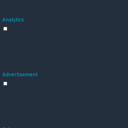
website which helps in delivering a better user
experience for the visitors.
Analytics
Analytics
Analytical cookies are used to understand how
visitors interact with the website. These cookies
help provide information on metrics the number of
visitors, bounce rate, traffic source, etc.
Advertisement
Advertisement
Advertisement cookies are used to provide visitors
with relevant ads and marketing campaigns. These
cookies track visitors across websites and collect
information to provide customized ads.