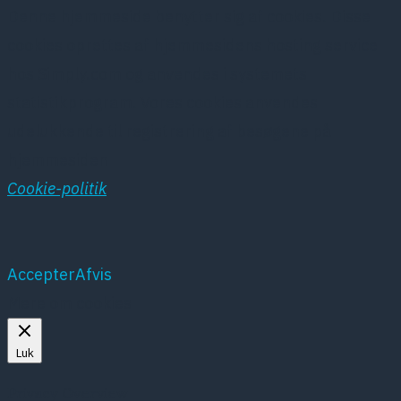
Denne hjemmeside benytter sig af cookies. Disse
cookies oprettes af hjemmesidens hosting service
hos Simply.com og anvendes i systemets
statistikprogram. Vores cookies anvendes
udelukkende til registrering af besøgene på
hjemmesiden
Cookie-politik
Accepter
Afvis
Mere om cookies
Luk
Privacy Overview