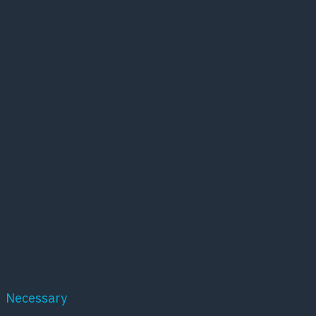
This website uses cookies to improve your
experience while you navigate through the website.
Out of these, the cookies that are categorized as
necessary are stored on your browser as they are
essential for the working of basic functionalities of
the website. We also use third-party cookies that
help us analyze and understand how you use this
website. These cookies will be stored in your
browser only with your consent. You also have the
option to opt-out of these cookies. But opting out of
some of these cookies may affect your browsing
experience.
Necessary