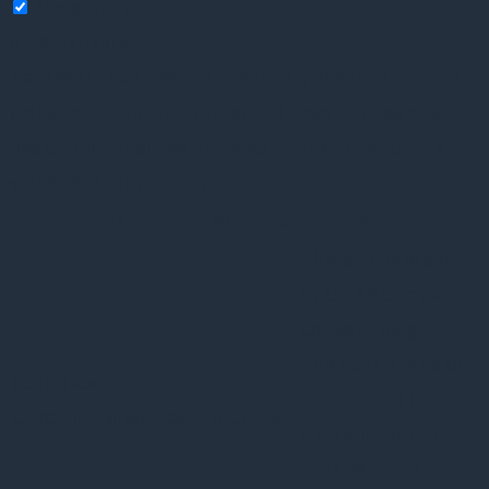
Necessary
Altid aktiveret
Necessary cookies are absolutely essential for the
website to function properly. These cookies ensure
basic functionalities and security features of the
website, anonymously.
Cookie
Varighed
Beskrivelse
This cookie is set
by GDPR Cookie
Consent plugin.
The cookie is used
cookielawinfo-
11
to store the user
checkbox-analytics
months
consent for the
cookies in the