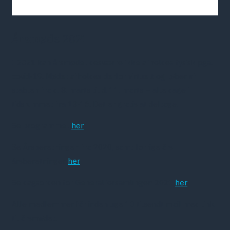
Årsmøde 2021
I 2021 kan årsmødet desværre ikke afholdes fysisk pga.
covid-19. Mødet afholdes derfor virtuelt og løber af
stablen fra d. 8. marts til d. 11. marts – alle dage i
tidsrummet fra 13-16. Det er gratis at deltage.
Se programmet
her
Se Årsberetningen fra 2020, samt forrige års
årsberetninger
her
Se dagsorden for Generalforsamlingen 2021
her
Alle medlemmer får inden uge 10 tilsendt mail med link
til årsmødet.