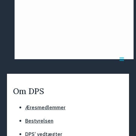
Årsmødet
2016
Pontoppidan
Postersession
NCP
Om DPS
Æresmedlemmer
Bestyrelsen
DPS’ vedtægter