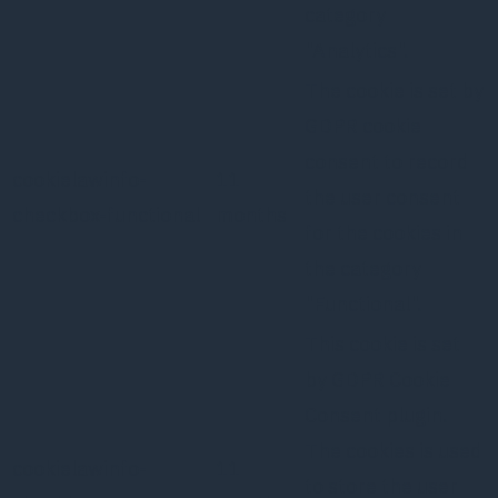
category
"Analytics".
The cookie is set by
GDPR cookie
consent to record
cookielawinfo-
11
the user consent
checkbox-functional
months
for the cookies in
the category
"Functional".
This cookie is set
by GDPR Cookie
Consent plugin.
The cookies is used
cookielawinfo-
11
to store the user