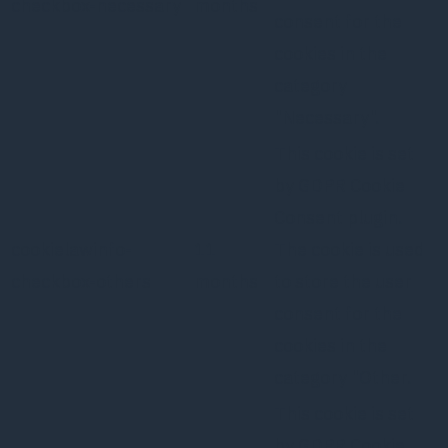
checkbox-necessary
months
consent for the
cookies in the
category
"Necessary".
This cookie is set
by GDPR Cookie
Consent plugin.
cookielawinfo-
11
The cookie is used
checkbox-others
months
to store the user
consent for the
cookies in the
category "Other.
This cookie is set
by GDPR Cookie