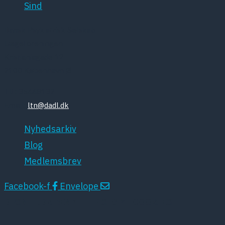
Sind
Dansk Psykiatrisk Selskab
Lægeforeningen
Kristianiagade 12
2100 København Ø
Tlf: 35448132
Email:
ltn@dadl.dk
Nyhedsarkiv
Blog
Medlemsbrev
Facebook-f
Envelope
DPSNET.DK BENYTTER SIG AF COOKIES