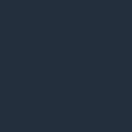
Consent plugin.
cookielawinfo-
The cookie is used
11
checkbox-
to store the user
months
performance
consent for the
cookies in the
category
"Performance".
The cookie is set by
the GDPR Cookie
Consent plugin and
is used to store
11
whether or not
viewed_cookie_policy
months
user has consented