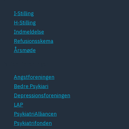
For medlemmer
I-Stilling
H-Stilling
Indmeldelse
Refusionsskema
Årsmøde
Patientforeninger
Angstforeningen
Bedre Psykiari
Depressionsforeningen
LAP
PsykiatriAlliancen
Psykiatrifonden