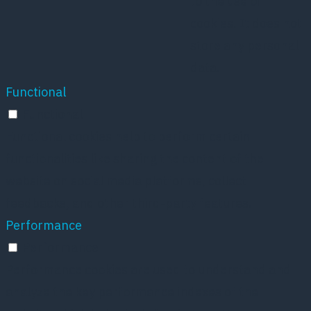
to the use of
cookies. It does not
store any personal
data.
Functional
Functional
Functional cookies help to perform certain
functionalities like sharing the content of the
website on social media platforms, collect
feedbacks, and other third-party features.
Performance
Performance
Performance cookies are used to understand and
analyze the key performance indexes of the