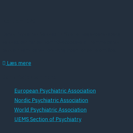
Kort om DPS
Dansk Psykiatrisk Selskab (DPS) er et lægevidenskabeligt
selskab, der har det som hovedopgave at fremme dansk
psykiatri samt dansk forskning inden for dette område.
Læs mere
Samarbejdspartnere
European Psychiatric Association
Nordic Psychiatric Association
World Psychiatric Association
UEMS Section of Psychiatry