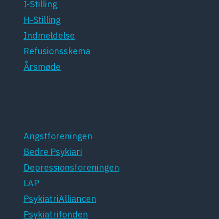
I-Stilling
H-Stilling
Indmeldelse
Refusionsskema
Årsmøde
Patientforeninger
Angstforeningen
Bedre Psykiari
Depressionsforeningen
LAP
PsykiatriAlliancen
Psykiatrifonden