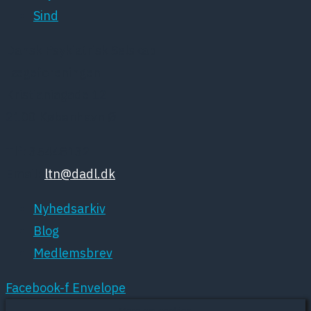
Sind
Dansk Psykiatrisk Selskab
Lægeforeningen
Kristianiagade 12
2100 København Ø
Tlf: 35448132
Email:
ltn@dadl.dk
Nyhedsarkiv
Blog
Medlemsbrev
Facebook-f
Envelope
Mere om cookies