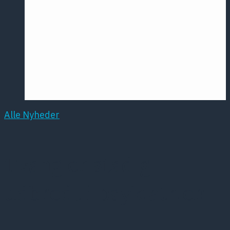
Årsmødet
2016
Pontoppidan
Postersession
NCP
Alle Nyheder
Tvang er stadig
udbredt i psykiatrien