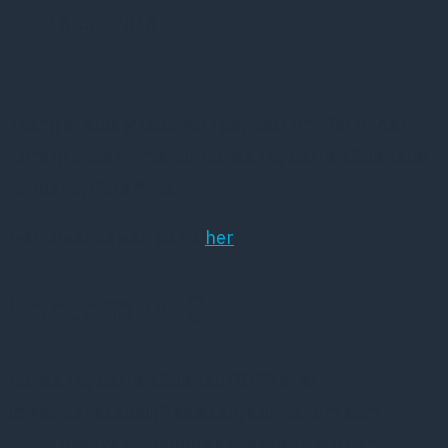
18 juni, 2018
Tvang er stadig udbredt i psykiatrien. Det er der
flere grunde til, mener Dansk Psykiatrisk Selskabs
formand, Gitte Ahle.
Hør udsendelsen på P1
her
Kort om DPS
Dansk Psykiatrisk Selskab (DPS) er et
lægevidenskabeligt selskab, der har det som
hovedopgave at fremme dansk psykiatri samt