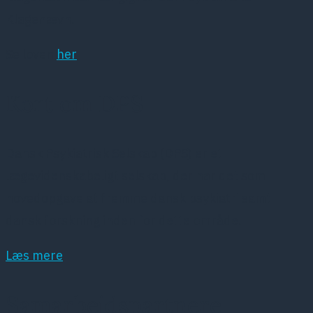
Klagenævn.
Se loven
her
Kort om DPS
Dansk Psykiatrisk Selskab (DPS) er et
lægevidenskabeligt selskab, der har det som
hovedopgave at fremme dansk psykiatri samt
dansk forskning inden for dette område.
Læs mere
Samarbejdspartnere