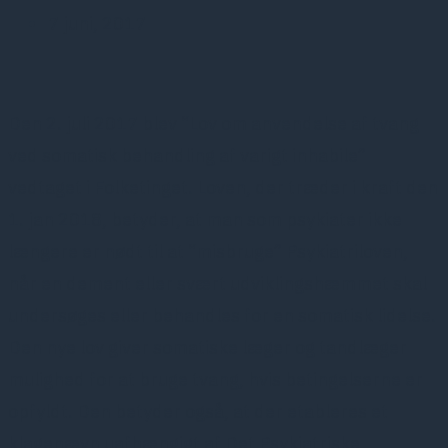
7 juni, 2017
Den 2. juli 2017 blev “Lov om anvendelse af tvang
ved somatisk behandling af varigt inhabile”
vedtaget i Folketinget. Loven, der træder i kraft den
1. jan 2018, betyder, at man som psykiater ikke
længere er nødt til at “misbruge” Psykiatriloven,
når en dement eller svært udviklingshæmmet skal
undersøges eller behandles for en somatisk lidelse.
Den nye lov giver somatiske læger og tandlæger
mulighed for at bruge tvang, hvis betingelserne er
opfyldt. Den betyder også, at der etableres et
klagenævn uafhængigt af Det Psykiatriske