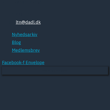
2100 København Ø
Tlf: 35448132
Email:
ltn@dadl.dk
Nyhedsarkiv
Blog
Medlemsbrev
Facebook-f
Envelope
Mere om cookies