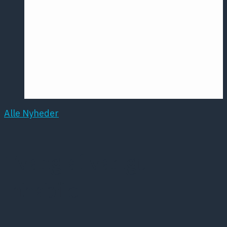
Årsmødet
2016
Pontoppidan
Postersession
NCP
Alle Nyheder
Tvang af varigt
inhabile