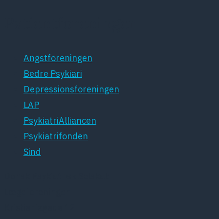
Patientforeninger
Angstforeningen
Bedre Psykiari
Depressionsforeningen
LAP
PsykiatriAlliancen
Psykiatrifonden
Sind
Dansk Psykiatrisk Selskab
Lægeforeningen
Kristianiagade 12