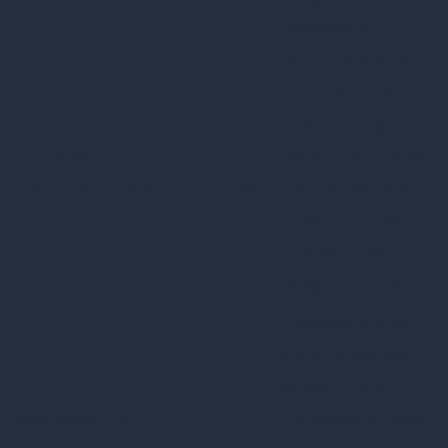
"Necessary".
This cookie is set
by GDPR Cookie
Consent plugin.
cookielawinfo-
11
The cookie is used
checkbox-others
months
to store the user
consent for the
cookies in the
category "Other.
This cookie is set
by GDPR Cookie
Consent plugin.
cookielawinfo-
The cookie is used
11