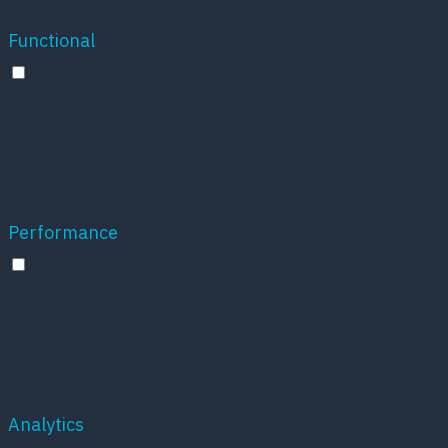
data.
Functional
Functional
Functional cookies help to perform certain
functionalities like sharing the content of the
website on social media platforms, collect
feedbacks, and other third-party features.
Performance
Performance
Performance cookies are used to understand and
analyze the key performance indexes of the
website which helps in delivering a better user
experience for the visitors.
Analytics