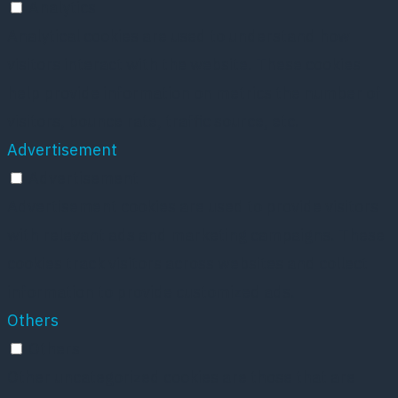
Analytics
Analytical cookies are used to understand how
visitors interact with the website. These cookies
help provide information on metrics the number of
visitors, bounce rate, traffic source, etc.
Advertisement
Advertisement
Advertisement cookies are used to provide visitors
with relevant ads and marketing campaigns. These
cookies track visitors across websites and collect
information to provide customized ads.
Others
Others
Other uncategorized cookies are those that are