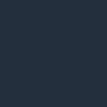
checkbox-
to store the user
months
performance
consent for the
cookies in the
category
"Performance".
The cookie is set by
the GDPR Cookie
Consent plugin and
is used to store
11
whether or not
viewed_cookie_policy
months
user has consented
to the use of
cookies. It does not
store any personal