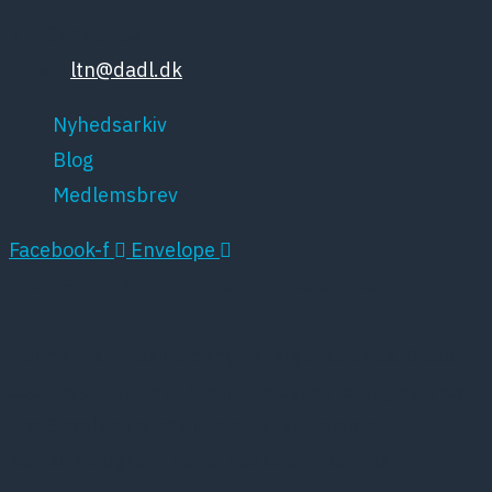
Tlf: 35448132
Email:
ltn@dadl.dk
Nyhedsarkiv
Blog
Medlemsbrev
Facebook-f
Envelope
DPSNET.DK BENYTTER SIG AF COOKIES
Denne hjemmeside benytter sig af cookies. Disse
cookies oprettes af hjemmesidens hosting service
hos Simply.com og anvendes i systemets
statistikprogram. Vores cookies anvendes