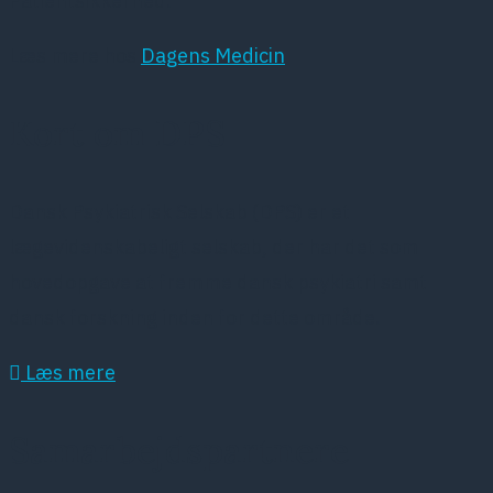
Patientsikkerhed.
Læs mere hos
Dagens Medicin
Kort om DPS
Dansk Psykiatrisk Selskab (DPS) er et
lægevidenskabeligt selskab, der har det som
hovedopgave at fremme dansk psykiatri samt
dansk forskning inden for dette område.
Læs mere
Samarbejdspartnere