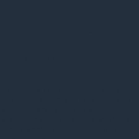
Styrelsen for
Patientsikkerhed
28 januar, 2018
Det er vigtigt at se fremad, styrke dialogen og
komme over de forskellige opfattelser af, hvad der
skal journaliseres, og hvad der er strafbart. Det
siger Sundhedsminister Ellen Trane Nørby (V), der
ikke vil svare på, om hun har tillid til Styrelsen for