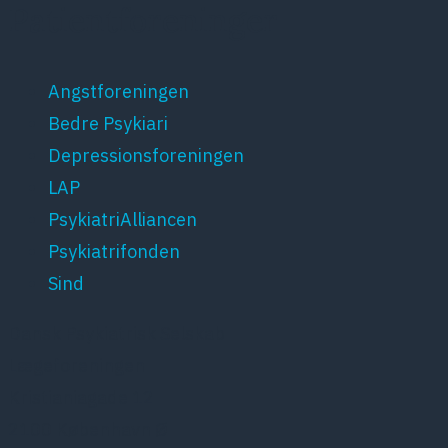
Patientforeninger
Angstforeningen
Bedre Psykiari
Depressionsforeningen
LAP
PsykiatriAlliancen
Psykiatrifonden
Sind
Dansk Psykiatrisk Selskab
Lægeforeningen
Kristianiagade 12
2100 København Ø