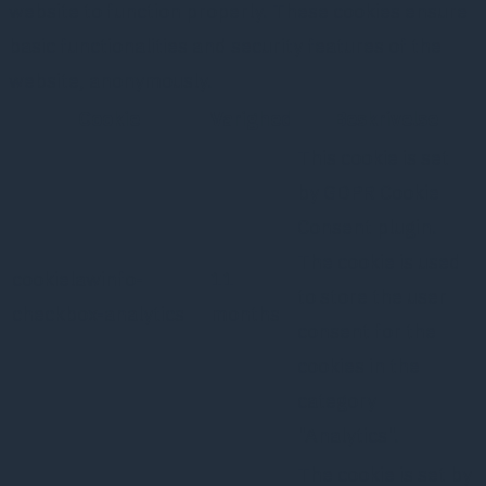
website to function properly. These cookies ensure
basic functionalities and security features of the
website, anonymously.
Cookie
Varighed
Beskrivelse
This cookie is set
by GDPR Cookie
Consent plugin.
The cookie is used
cookielawinfo-
11
to store the user
checkbox-analytics
months
consent for the
cookies in the
category
"Analytics".
The cookie is set by