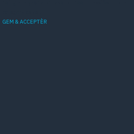
being analyzed and have not been classified into a
category as yet.
GEM & ACCEPTÈR