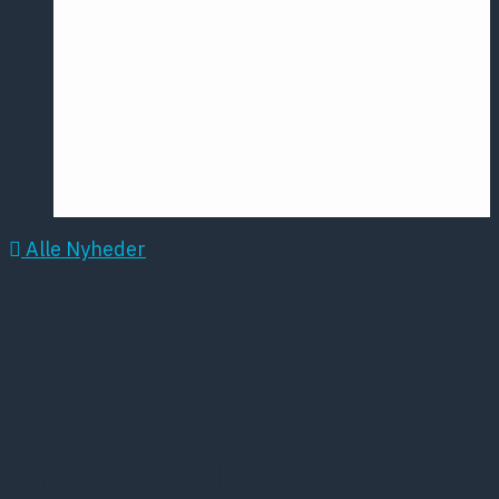
Årsmødet
2016
Pontoppidan
Postersession
NCP
Alle Nyheder
Sundhedsministeren
vil ikke svare på, om
hun har tillid til