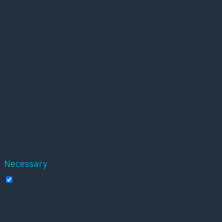
Out of these, the cookies that are categorized as
necessary are stored on your browser as they are
essential for the working of basic functionalities of
the website. We also use third-party cookies that
help us analyze and understand how you use this
website. These cookies will be stored in your
browser only with your consent. You also have the
option to opt-out of these cookies. But opting out of
some of these cookies may affect your browsing
experience.
Necessary
Necessary
Altid aktiveret
Necessary cookies are absolutely essential for the