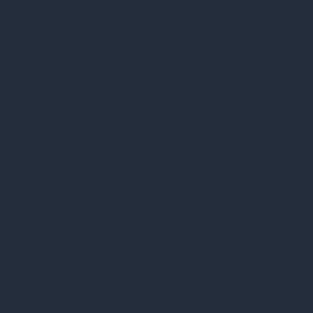
GDPR cookie
consent to record
cookielawinfo-
11
the user consent
checkbox-functional
months
for the cookies in
the category
"Functional".
This cookie is set
by GDPR Cookie
Consent plugin.
The cookies is used
cookielawinfo-
11
to store the user
checkbox-necessary
months
consent for the
cookies in the
category