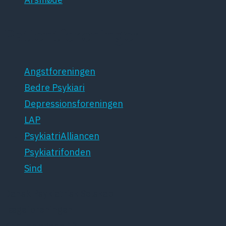
Patientforeninger
Angstforeningen
Bedre Psykiari
Depressionsforeningen
LAP
PsykiatriAlliancen
Psykiatrifonden
Sind
Dansk Psykiatrisk Selskab
Lægeforeningen
Kristianiagade 12