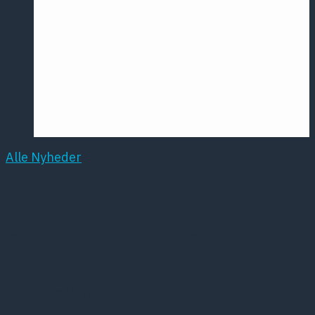
Årsmødet
2016
Pontoppidan
Postersession
NCP
Alle Nyheder
Summer School 2019
16 maj, 2019