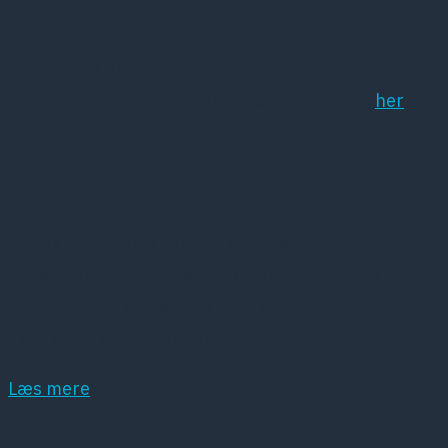
Detaljer og program omkring årets Summer School
er netop blevet annonceret. Se det på siden
her
Kort om DPS
Dansk Psykiatrisk Selskab (DPS) er et
lægevidenskabeligt selskab, der har det som
hovedopgave at fremme dansk psykiatri samt
dansk forskning inden for dette område.
Læs mere