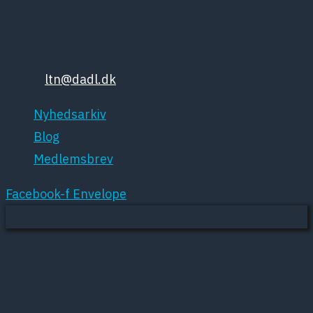
2100 København Ø
Tlf: 35448132
Email:
ltn@dadl.dk
Nyhedsarkiv
Blog
Medlemsbrev
Facebook-f
Envelope
Mere om cookies