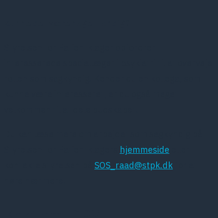
Kunne det være noget for dig?
Styrelsen for Patientklager opfordrer
interesserede speciallæger i psykiatri til at overveje
rollen som sagkyndig. Kender du en kollega, som
kunne være interesseret, er du også meget
velkommen til at dele budskabet.
Du kan læse mere om arbejdet som sagkyndig på
Styrelsen for Patientklagers
hjemmeside
eller
kontakte styrelsen på
SOS_raad@stpk.dk
for at
høre nærmere.
Kort om DPS