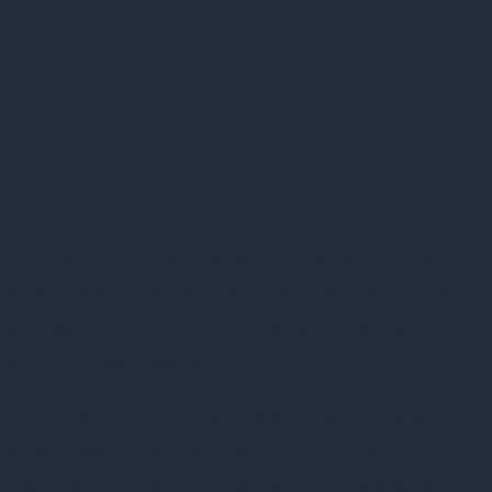
som sagkyndige
10 juni, 2026
Styrelsen for Patientklager mangler aktuelt flere
speciallæger i psykiatri, som har lyst til at bidrage
som sagkyndige i behandlingen af klage- og
erstatningsankesager.
Det danske patientklagesystem bygger i høj grad på
speciallægers faglige vurderinger. Som sagkyndig
bidrager du med din kliniske erfaring og ekspertise