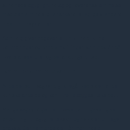
sundhedsfagligt grundlag og i overensstemmelse
med den almindeligt anerkendte faglige standard
inden for psykiatrien.
Samtidig giver opgaven et unikt indblik i de
udfordringer og problemstillinger, som opstår på
tværs af sektorer og behandlingsforløb.
Faglig udvikling og fleksibilitet
Arbejdet som sagkyndig foregår ved siden af det
kliniske arbejde og kan tilrettelægges fleksibelt.
Mange sagkyndige fremhæver, at opgaven giver
anledning til faglig refleksion og ny viden om egen
praksis. Gennem arbejdet får man indsigt i