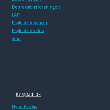
Depressionsforeningen
LAP
PsykiatriAlliancen
Psykiatrifonden
Sind
Dansk Psykiatrisk Selskab
Lægeforeningen
Kristianiagade 12
2100 København Ø
Tlf: 35448132
Email:
ltn@dadl.dk
Nyhedsarkiv