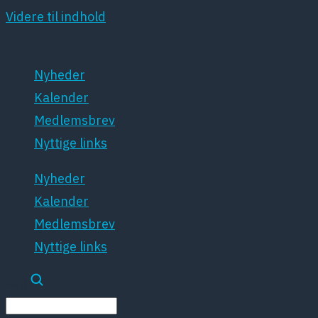
Videre til indhold
Nyheder
Kalender
Medlemsbrev
Nyttige links
Nyheder
Kalender
Medlemsbrev
Nyttige links
Søg