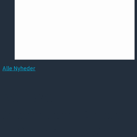
Årsmødet
2016
Pontoppidan
Postersession
NCP
Alle Nyheder
RC PSYCH –
International Diploma
in Older Adults Mental