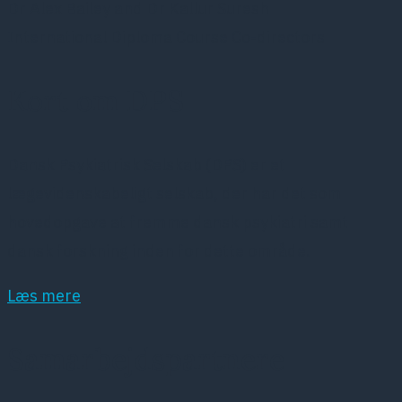
Dr Alex Bailey and Dr Kallur Suresh
International Diploma Course Co-directors
Kort om DPS
Dansk Psykiatrisk Selskab (DPS) er et
lægevidenskabeligt selskab, der har det som
hovedopgave at fremme dansk psykiatri samt
dansk forskning inden for dette område.
Læs mere
Samarbejdspartnere