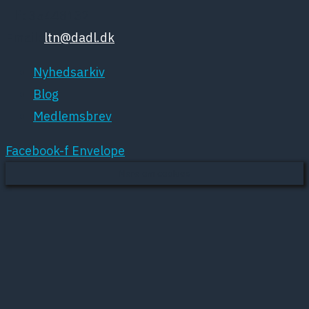
Tlf: 35448132
Email:
ltn@dadl.dk
Nyhedsarkiv
Blog
Medlemsbrev
Facebook-f
Envelope
Mere om cookies