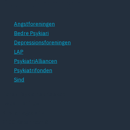
Patientforeninger
Angstforeningen
Bedre Psykiari
Depressionsforeningen
LAP
PsykiatriAlliancen
Psykiatrifonden
Sind
Dansk Psykiatrisk Selskab
Lægeforeningen
Kristianiagade 12
2100 København Ø