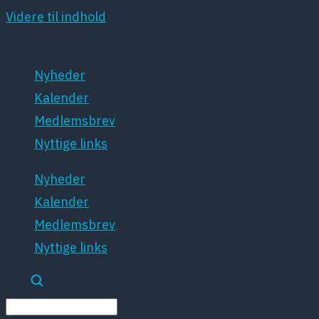
Videre til indhold
Nyheder
Kalender
Medlemsbrev
Nyttige links
Nyheder
Kalender
Medlemsbrev
Nyttige links
Søg