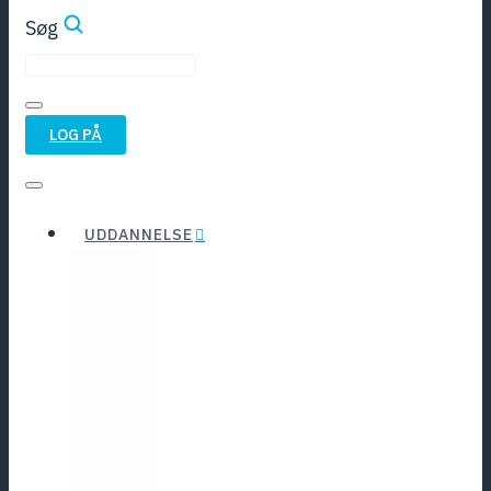
Søg
LOG PÅ
UDDANNELSE
Rejselegat
Summer
Studenteror
School
FYP
Psykoterapiuddannelsen
Foreningen
Grunduddannelse