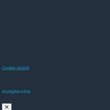
DPSNET.DK BENYTTER SIG AF COOKIES
Denne hjemmeside benytter sig af cookies. Disse
cookies oprettes af hjemmesidens hosting service
hos Simply.com og anvendes i systemets
statistikprogram. Vores cookies anvendes
udelukkende til registrering af besøgene på
hjemmesiden
Cookie-politik
Accepter
Afvis
Mere om cookies