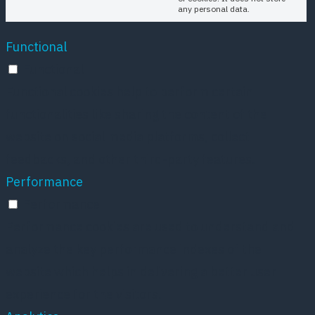
any personal data.
Functional
Functional
Functional cookies help to perform certain
functionalities like sharing the content of the
website on social media platforms, collect
feedbacks, and other third-party features.
Performance
Performance
Performance cookies are used to understand and
analyze the key performance indexes of the
website which helps in delivering a better user
experience for the visitors.