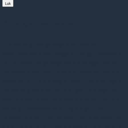
Luk
Privacy Overview
This website uses cookies to improve your
experience while you navigate through the website.
Out of these, the cookies that are categorized as
necessary are stored on your browser as they are
essential for the working of basic functionalities of
the website. We also use third-party cookies that
help us analyze and understand how you use this
website. These cookies will be stored in your
browser only with your consent. You also have the
option to opt-out of these cookies. But opting out of