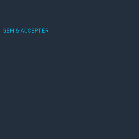
Other uncategorized cookies are those that are
being analyzed and have not been classified into a
category as yet.
GEM & ACCEPTÈR