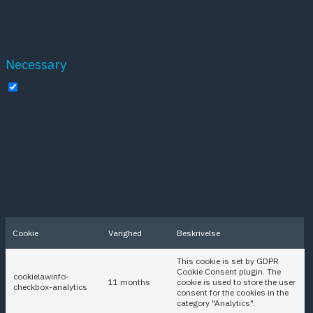
some of these cookies may affect your browsing
experience.
Necessary
Necessary
Altid aktiveret
Necessary cookies are absolutely essential for the
website to function properly. These cookies ensure
basic functionalities and security features of the
website, anonymously.
Cookie
Varighed
Beskrivelse
This cookie is set by GDPR
Cookie Consent plugin. The
cookielawinfo-
11 months
cookie is used to store the user
checkbox-analytics
consent for the cookies in the
category "Analytics".