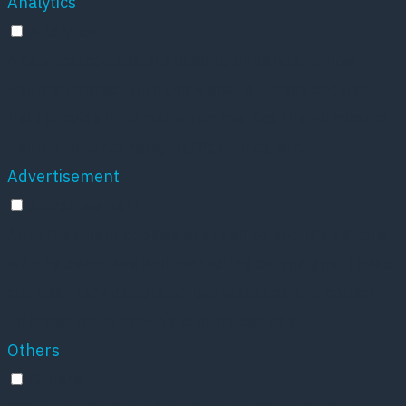
Analytics
Analytics
Analytical cookies are used to understand how
visitors interact with the website. These cookies
help provide information on metrics the number of
visitors, bounce rate, traffic source, etc.
Advertisement
Advertisement
Advertisement cookies are used to provide visitors
with relevant ads and marketing campaigns. These
cookies track visitors across websites and collect
information to provide customized ads.
Others
Others