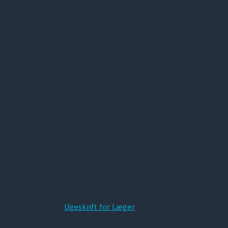
Psykiatere er læger, og det gør hele
forskellen
30 OKTOBER, 2018
Ugeskrift for Læger 29. okt.
Forfatter: FORMAND FOR LÆGEFORENINGEN , Andreas
Rudkjøbing
Jeg må ærligt indrømme, at jeg aldrig havde troet, at det
skulle blive nødvendigt at argumentere for, at kun læger
kan være ansvarlige for en patients samlede
behandlingsforløb.
Læs mere hos
Ugeskrift for Læger