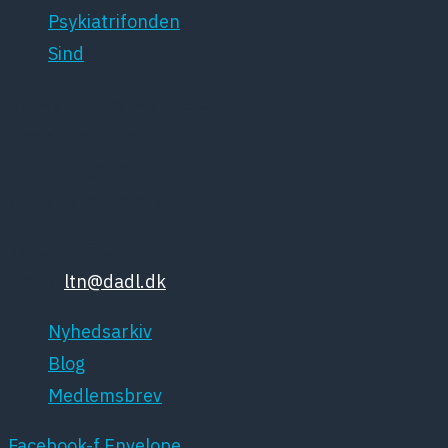
Psykiatrifonden
Sind
Dansk Psykiatrisk Selskab
Lægeforeningen
Kristianiagade 12
2100 København Ø
Tlf: 35448132
Email:
ltn@dadl.dk
Nyhedsarkiv
Blog
Medlemsbrev
Facebook-f
Envelope