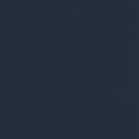
for at sikre arbejdsforholdene for mennesker der
arbejder i psykiatrien og for indlagte patienter. Der
er en række planer der er sat i værk, og en del
initiativer der retter sig imod det man almindeligvis
tænker på som sikkerhedsforanstaltninger. Det
drejer sig for eksempel om metaldetektorer, den
fysiske indretning af ambulatorier og afdelinger,
alarmer med mere. Det er selvsagt vigtigt og på
høje tid, at disse tiltag implementeres alle steder
hvor der er indikation for det. Et andet og
formentligt mere afgørende tiltag er en substantiel
opnormering og efteruddannelse af personale for
at reducere antallet og graden af farlige situationer
til et absolut minimum. Det er en stærk anbefaling