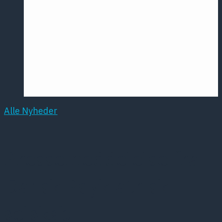
Årsmødet
2016
Pontoppidan
Postersession
NCP
Alle Nyheder
Pressemeddelelse fra
Dansk Psykiatrisk
selskab