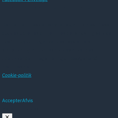
DPSNET.DK BENYTTER SIG AF COOKIES
Denne hjemmeside benytter sig af cookies. Disse
cookies oprettes af hjemmesidens hosting service
hos Simply.com og anvendes i systemets
statistikprogram. Vores cookies anvendes
udelukkende til registrering af besøgene på
hjemmesiden
Cookie-politik
Accepter
Afvis
Mere om cookies