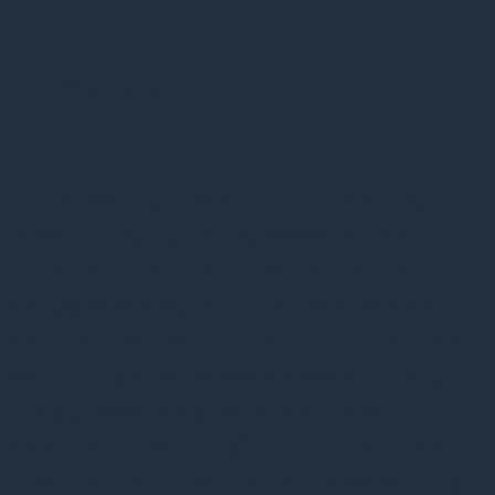
16 juni, 2024
I nat blev en ung læge overfaldet med kniv og
stukket flere gange. Heldigvis beskrives tilstanden
som stabil. I bestyrelsen er vores tanker med vores
kollega, familien og medarbejdere på Psykiatrisk
Center Amager hvor hændelsen fandt sted. Vi ved
ikke ret meget mere om det konkrete forløb, og det
er vigtigt ikke at drage konklusioner om den
konkrete sag. Det er dog åbenlyst ud fra tidligere
sager, at der er behov for konkrete robuste tiltag