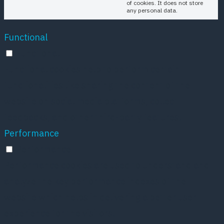
of cookies. It does not store
any personal data.
Functional
Functional
Functional cookies help to perform certain
functionalities like sharing the content of the
website on social media platforms, collect
feedbacks, and other third-party features.
Performance
Performance
Performance cookies are used to understand and
analyze the key performance indexes of the
website which helps in delivering a better user
experience for the visitors.