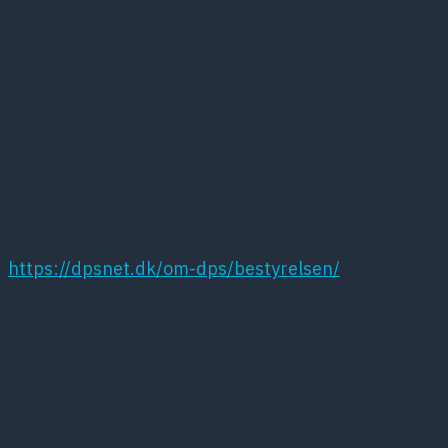
frustrerede og triste over denne forfærdelige
hændelse.
Bestyrelsen
Dansk Psykiatrisk Selskab
Kontakt:
https://dpsnet.dk/om-dps/bestyrelsen/
Kort om DPS
Dansk Psykiatrisk Selskab (DPS) er et
lægevidenskabeligt selskab, der har det som