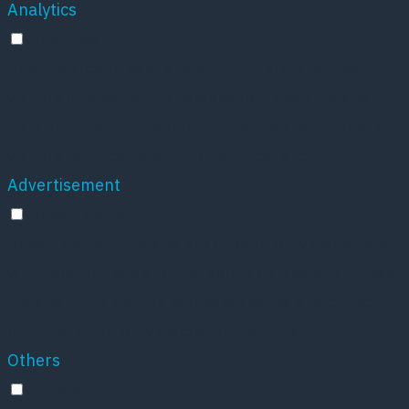
Analytics
Analytics
Analytical cookies are used to understand how
visitors interact with the website. These cookies
help provide information on metrics the number of
visitors, bounce rate, traffic source, etc.
Advertisement
Advertisement
Advertisement cookies are used to provide visitors
with relevant ads and marketing campaigns. These
cookies track visitors across websites and collect
information to provide customized ads.
Others
Others