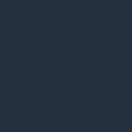
fra Dansk Psykiatrisk Selskab, blandt andet efter
samarbejde med Retspsykiatrisk Interessegruppe
og ud fra internationale erfaringer. Vi har i
bestyrelsen længe arbejdet med denne dagsorden,
og vil fortsat gøre alt hvad vi kan for at fremskynde
udmøntningen af de fornødne midler og
implementeringen af de nødvendige tiltag. Vi ser
dette som essentielt for at vi alle hver dag gennem
et helt arbejdsliv kan føle os trygge i det kliniske
arbejde, og for at risikoen for at sager med
voldelige overfald reduceres til et absolut minimum.
Vi er i bestyrelsen i Dansk Psykiatrisk Selskab, som
mange af vores medlemmer og kolleger berørte,