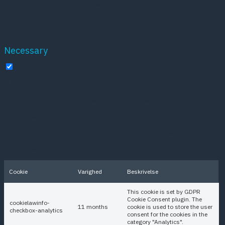
option to opt-out of these cookies. But opting out of
some of these cookies may affect your browsing
experience.
Necessary
Necessary
Altid aktiveret
Necessary cookies are absolutely essential for the
website to function properly. These cookies ensure
basic functionalities and security features of the
website, anonymously.
Cookie
Varighed
Beskrivelse
This cookie is set by GDPR
Cookie Consent plugin. The
cookielawinfo-
11 months
cookie is used to store the user
checkbox-analytics
consent for the cookies in the
category "Analytics".