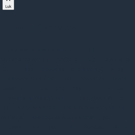
Luk
Privacy Overview
This website uses cookies to improve your
experience while you navigate through the website.
Out of these, the cookies that are categorized as
necessary are stored on your browser as they are
essential for the working of basic functionalities of
the website. We also use third-party cookies that
help us analyze and understand how you use this
website. These cookies will be stored in your
browser only with your consent. You also have the