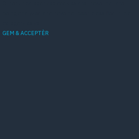
Other uncategorized cookies are those that are
being analyzed and have not been classified into a
category as yet.
GEM & ACCEPTÈR