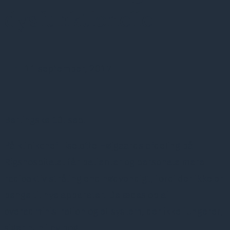
dysfunktionelle
11 september, 2017
Berlingske 10. sep.
På klinikchef Liselotte Højgaards afdeling på
Rigshospitalet får patienter og personale mere
radioaktiv stråling end nødvendigt, fordi der ikke er
penge til nye apparater. De ædes op af
overadministration og et system, der ikke fungerer,
siger hun i ny bog.