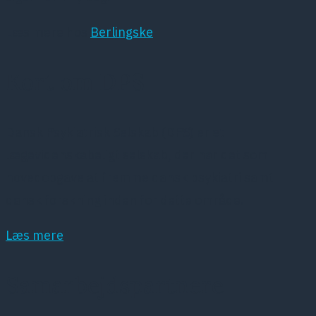
Læs mere hos
Berlingske
Kort om DPS
Dansk Psykiatrisk Selskab (DPS) er et
lægevidenskabeligt selskab, der har det som
hovedopgave at fremme dansk psykiatri samt
dansk forskning inden for dette område.
Læs mere
Samarbejdspartnere