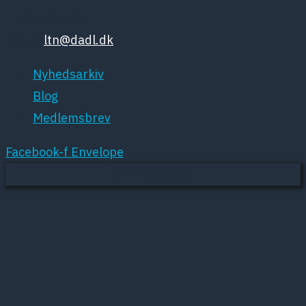
Tlf: 35448132
Email:
ltn@dadl.dk
Nyhedsarkiv
Blog
Medlemsbrev
Facebook-f
Envelope
Mere om cookies