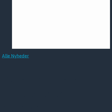
Årsmødet
2016
Pontoppidan
Postersession
NCP
Alle Nyheder
Overlæge står frem:
Hospitaler er
nedsparede og