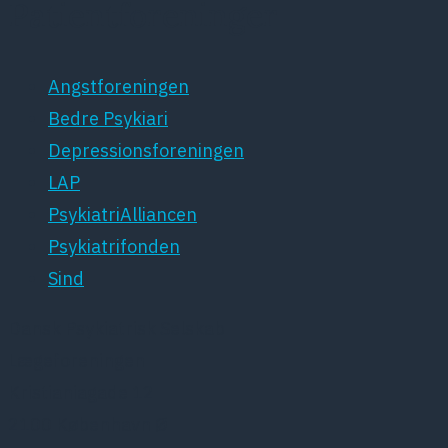
Patientforeninger
Angstforeningen
Bedre Psykiari
Depressionsforeningen
LAP
PsykiatriAlliancen
Psykiatrifonden
Sind
Dansk Psykiatrisk Selskab
Lægeforeningen
Kristianiagade 12
2100 København Ø