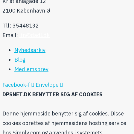
Kristianiagade 12
2100 København Ø
Tlf: 35448132
Email:
ltn@dadl.dk
Nyhedsarkiv
Blog
Medlemsbrev
Facebook-f
Envelope
DPSNET.DK BENYTTER SIG AF COOKIES
Denne hjemmeside benytter sig af cookies. Disse
cookies oprettes af hjemmesidens hosting service
hos Simply.com og anvendes i systemets