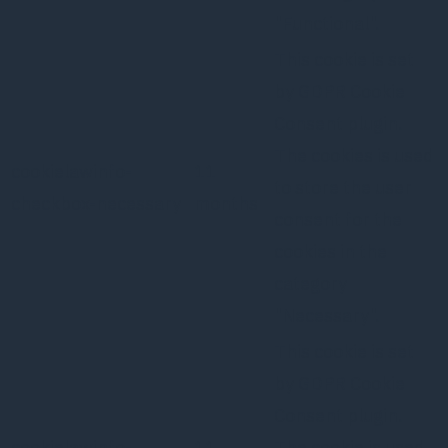
"Functional".
This cookie is set
by GDPR Cookie
Consent plugin.
The cookies is used
cookielawinfo-
11
to store the user
checkbox-necessary
months
consent for the
cookies in the
category
"Necessary".
This cookie is set
by GDPR Cookie
Consent plugin.
cookielawinfo-
11
The cookie is used