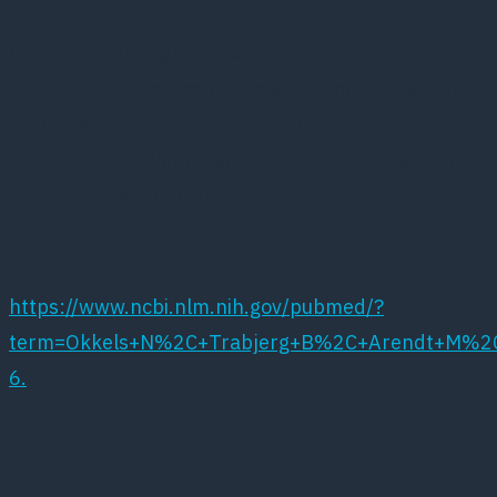
Okkels N, Trabjerg B, Arendt M, Pedersen CB.
Traumatic Stress Disorders and Risk of Subsequent
Schizophrenia Spectrum Disorder or Bipolar Disorder:
A Nationwide Cohort Study. Schizophrenia bulletin.
2017 Jan 1;43(1):180-6.
Link til abstract:
https://www.ncbi.nlm.nih.gov/pubmed/?
term=Okkels+N%2C+Trabjerg+B%2C+Arendt+M%2C+
6.
Kort om DPS