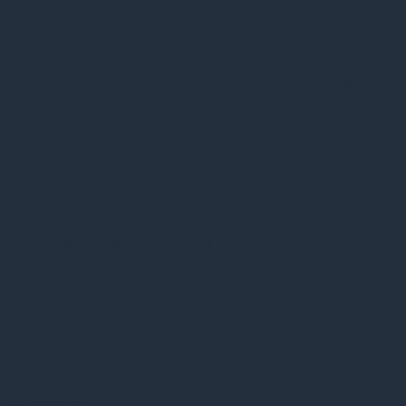
national kohorte. Det inkluderer et stort antal
patienter og finder at risikoen for at udvikle svær
psykiatrisk sygdom er høj og signifikant i mere end
fem år efter en traumediagnose.
En vigtig begrænsning for studiet er, at det kun
inkluderer patienter som udsættes for et traume og
søger hjælp, og ikke dem som ‘bliver derhjemme og
klarer ærterne selv’. Fundene understreger
vigtigheden af at holde et vågent øje med patienter
som for nyligt har været udsat for en traumatisk
oplevelse og udvikler akut belastningsreaktion eller
PTSD.
Reference: