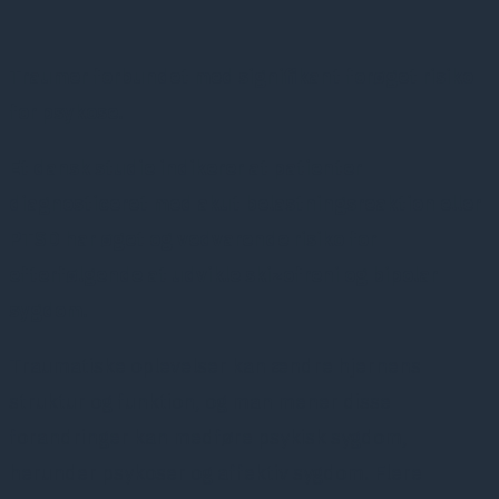
Traumer forbundet med signifikant forøget risiko
for psykose.
Et dansk studie indikerer at patienter
diagnosticeret med akut belastningsreaktion eller
PTSD har øget og vedvarende risiko for
efterfølgende at udvikle skizofreni og bipolar
sygdom.
Traumatiske oplevelser kan ændre hjernens
struktur og funktion, og man mener disse
forandringer kan medføre psykisk sygdom,
herunder psykoser og affektiv sygdom. Flere