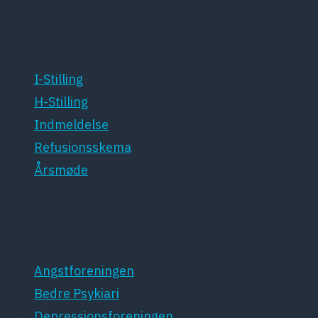
For medlemmer
I-Stilling
H-Stilling
Indmeldelse
Refusionsskema
Årsmøde
Patientforeninger
Angstforeningen
Bedre Psykiari
Depressionsforeningen