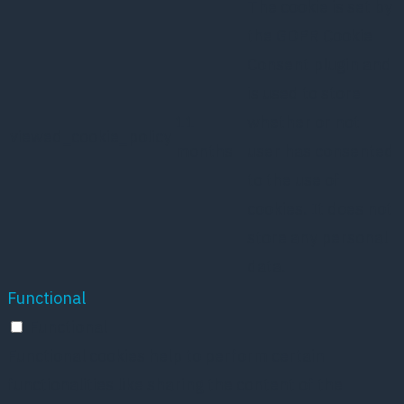
The cookie is set by
the GDPR Cookie
Consent plugin and
is used to store
11
whether or not
viewed_cookie_policy
months
user has consented
to the use of
cookies. It does not
store any personal
data.
Functional
Functional
Functional cookies help to perform certain
functionalities like sharing the content of the