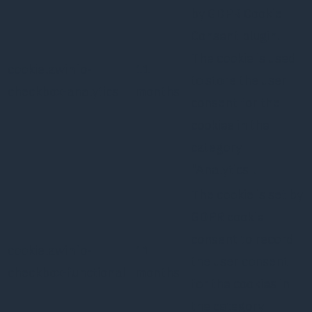
by GDPR Cookie
Consent plugin.
The cookie is used
cookielawinfo-
11
to store the user
checkbox-analytics
months
consent for the
cookies in the
category
"Analytics".
The cookie is set by
GDPR cookie
consent to record
cookielawinfo-
11
the user consent
checkbox-functional
months
for the cookies in
the category