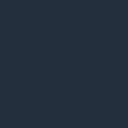
checkbox-others
months
to store the user
consent for the
cookies in the
category "Other.
This cookie is set
by GDPR Cookie
Consent plugin.
cookielawinfo-
The cookie is used
11
checkbox-
to store the user
months
performance
consent for the
cookies in the
category
"Performance".