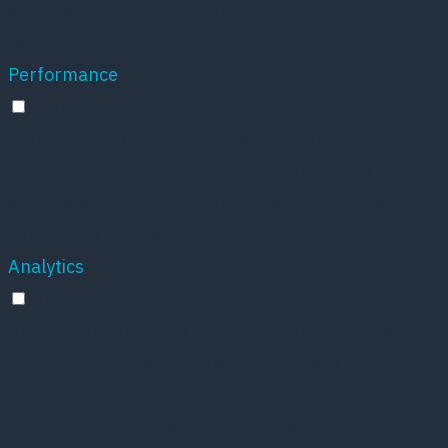
website on social media platforms, collect
feedbacks, and other third-party features.
Performance
Performance
Performance cookies are used to understand and
analyze the key performance indexes of the
website which helps in delivering a better user
experience for the visitors.
Analytics
Analytics
Analytical cookies are used to understand how
visitors interact with the website. These cookies
help provide information on metrics the number of
visitors, bounce rate, traffic source, etc.