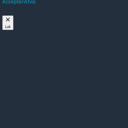
Accepter
Afvis
Mere om cookies
Luk
Privacy Overview
This website uses cookies to improve your
experience while you navigate through the website.
Out of these, the cookies that are categorized as
necessary are stored on your browser as they are
essential for the working of basic functionalities of
the website. We also use third-party cookies that
help us analyze and understand how you use this