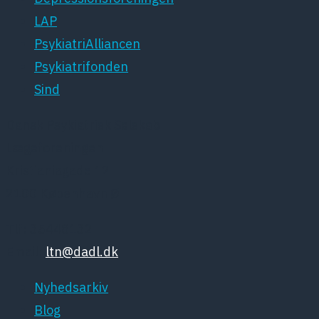
LAP
PsykiatriAlliancen
Psykiatrifonden
Sind
Dansk Psykiatrisk Selskab
Lægeforeningen
Kristianiagade 12
2100 København Ø
Tlf: 35448132
Email:
ltn@dadl.dk
Nyhedsarkiv
Blog