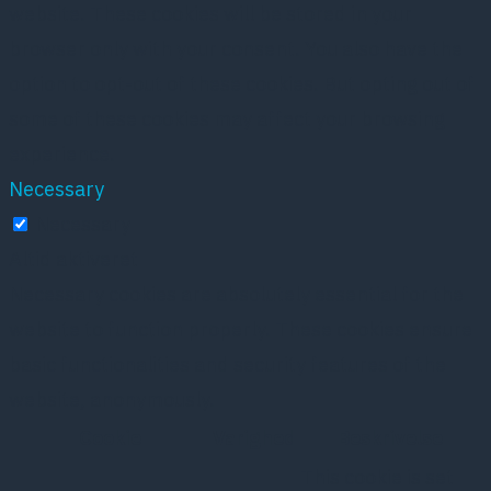
website. These cookies will be stored in your
browser only with your consent. You also have the
option to opt-out of these cookies. But opting out of
some of these cookies may affect your browsing
experience.
Necessary
Necessary
Altid aktiveret
Necessary cookies are absolutely essential for the
website to function properly. These cookies ensure
basic functionalities and security features of the
website, anonymously.
Cookie
Varighed
Beskrivelse
This cookie is set