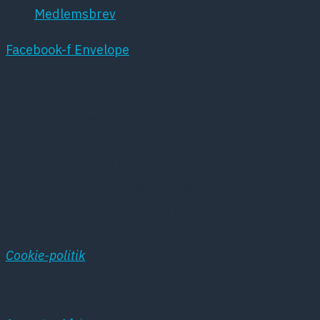
Medlemsbrev
Facebook-f
Envelope
DPSNET.DK BENYTTER SIG AF COOKIES
Denne hjemmeside benytter sig af cookies. Disse
cookies oprettes af hjemmesidens hosting service
hos Simply.com og anvendes i systemets
statistikprogram. Vores cookies anvendes
udelukkende til registrering af besøgene på
hjemmesiden
Cookie-politik