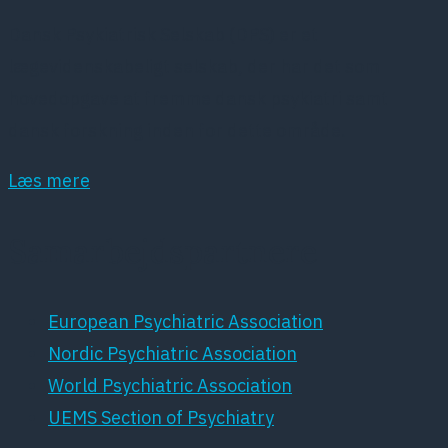
Dansk Psykiatrisk Selskab (DPS) er et
lægevidenskabeligt selskab, der har det som
hovedopgave at fremme dansk psykiatri samt
dansk forskning inden for dette område.
Læs mere
Samarbejdspartnere
European Psychiatric Association
Nordic Psychiatric Association
World Psychiatric Association
UEMS Section of Psychiatry