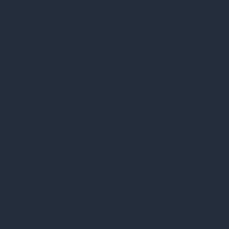
studier har bekræftet en høj ko-morbiditet mellem
traumediagnoserne: akut belastningsreaktion og
post-traumatisk stress reaktion (PTSD) hos
patienter med skizofreni og bipolar sygdom. Men
hvad er mon prognosen for patienter med en
traumediagnose? Har denne population en højere
risiko for at udvikle svær psykiatrisk sygdom? Og
hvis ja, er denne risiko så af en størrelse som har
klinisk betydning?
Et Dansk registerstudie demonstrerer, at patienter
med akut belastningsreaktion eller PTSD har øget
risiko for skizofreni, bipolar sygdom, og psykoser
generelt. Studiet bekræfter en forbindelse mellem
traumediagnoser og svær psykiatrisk sygdom i en