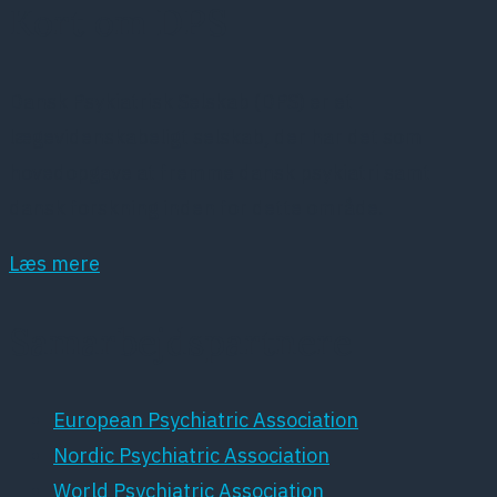
Kort om DPS
Dansk Psykiatrisk Selskab (DPS) er et
lægevidenskabeligt selskab, der har det som
hovedopgave at fremme dansk psykiatri samt
dansk forskning inden for dette område.
Læs mere
Samarbejdspartnere
European Psychiatric Association
Nordic Psychiatric Association
World Psychiatric Association