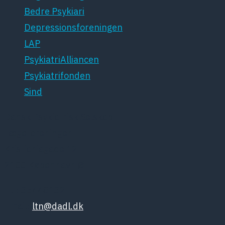
Bedre Psykiari
Depressionsforeningen
LAP
PsykiatriAlliancen
Psykiatrifonden
Sind
Dansk Psykiatrisk Selskab
Lægeforeningen
Kristianiagade 12
2100 København Ø
Tlf: 35448132
Email:
ltn@dadl.dk