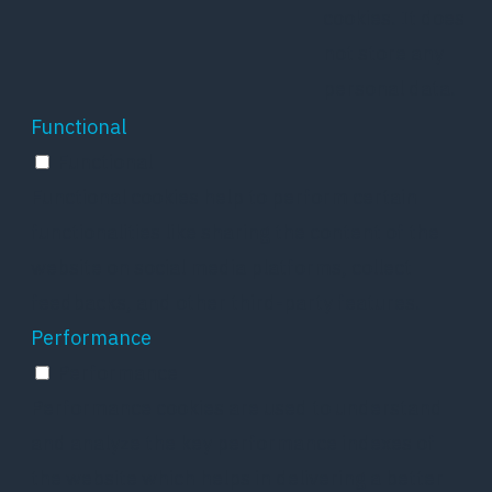
cookies. It does
not store any
personal data.
Functional
Functional
Functional cookies help to perform certain
functionalities like sharing the content of the
website on social media platforms, collect
feedbacks, and other third-party features.
Performance
Performance
Performance cookies are used to understand
and analyze the key performance indexes of
the website which helps in delivering a better