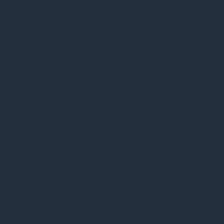
20 juli, 2018
Et forskningsår under medicinstudiet er en meget
attraktiv introduktion til det psykiatriske speciale.
Dansk Psykiatrisk Forskeruddannelsesprogram og
Dansk Psykiatrisk Selskab har gennem en bevilling
fra Lundbeckfonden fået mulighed for at øge
antallet af medicinstuderende, som opnår et
forskningsår i psykiatrien ved at udbyde et antal
scholarstipendier. Under et forskningsår har den
studerende ideelle forudsætninger for at stifte