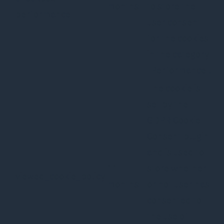
months
to store the
performance
user consent
for the cookies
in the category
"Performance".
The cookie is
set by the
GDPR Cookie
Consent plugin
and is used to
11
store whether
viewed_cookie_policy
months
or not user has
consented to
the use of