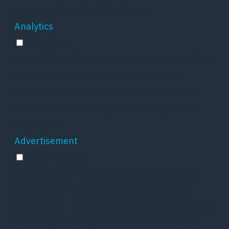
user experience for the visitors.
Analytics
Analytics
Analytical cookies are used to understand how
visitors interact with the website. These
cookies help provide information on metrics
the number of visitors, bounce rate, traffic
source, etc.
Advertisement
Advertisement
Advertisement cookies are used to provide
visitors with relevant ads and marketing
campaigns. These cookies track visitors across
websites and collect information to provide