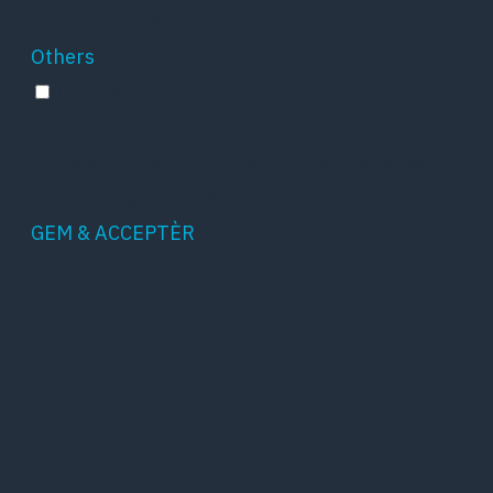
customized ads.
Others
Others
Other uncategorized cookies are those that are
being analyzed and have not been classified
into a category as yet.
GEM & ACCEPTÈR