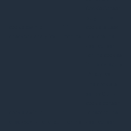
Cookie Consent
plugin. The
cookielawinfo-
11
cookie is used
checkbox-analytics
months
to store the
user consent
for the cookies
in the category
"Analytics".
The cookie is
set by GDPR
cookie consent
cookielawinfo-
11
to record the
checkbox-functional
months
user consent