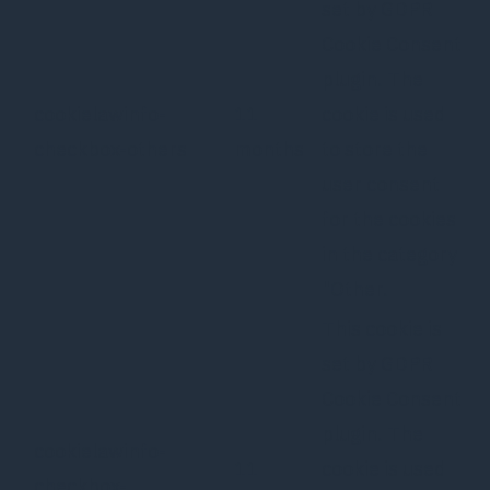
set by GDPR
Cookie Consent
plugin. The
cookielawinfo-
11
cookie is used
checkbox-others
months
to store the
user consent
for the cookies
in the category
"Other.
This cookie is
set by GDPR
Cookie Consent
plugin. The
cookielawinfo-
11
cookie is used
checkbox-