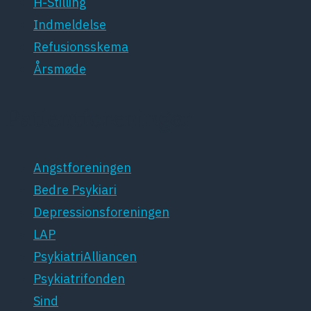
H-Stilling
Indmeldelse
Refusionsskema
Årsmøde
Patientforeninger
Angstforeningen
Bedre Psykiari
Depressionsforeningen
LAP
PsykiatriAlliancen
Psykiatrifonden
Sind