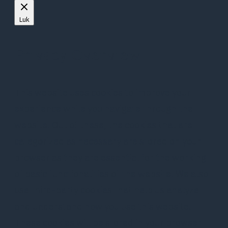
Luk
Privacy Overview
This website uses cookies to improve your
experience while you navigate through the
website. Out of these, the cookies that are
categorized as necessary are stored on your
browser as they are essential for the working
of basic functionalities of the website. We also
use third-party cookies that help us analyze
and understand how you use this website.
These cookies will be stored in your browser