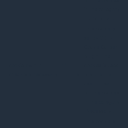
for the cookies
in the category
"Functional".
This cookie is
set by GDPR
Cookie Consent
plugin. The
cookielawinfo-
11
cookies is used
checkbox-necessary
months
to store the
user consent
for the cookies
in the category
"Necessary".
This cookie is