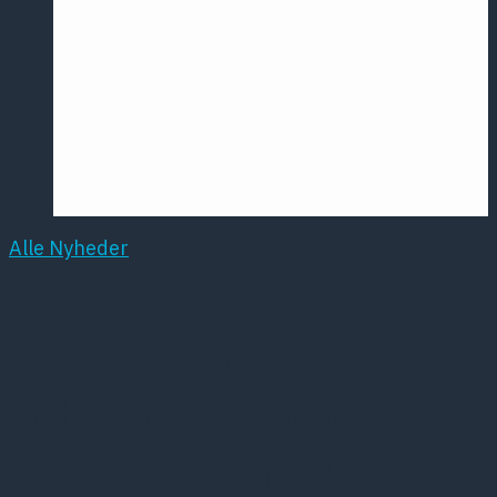
Årsmødet
2016
Pontoppidan
Postersession
NCP
Alle Nyheder
Lundbeckfondens
Scholarstipendier i
Psykiatri – 2018