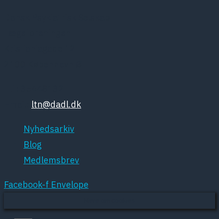
Dansk Psykiatrisk Selskab
Lægeforeningen
Kristianiagade 12
2100 København Ø
Tlf: 35448132
Email:
ltn@dadl.dk
Nyhedsarkiv
Blog
Medlemsbrev
Facebook-f
Envelope
Mere om cookies