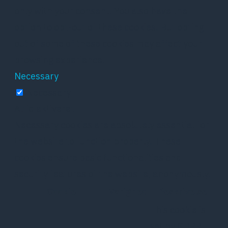
only with your consent. You also have the
option to opt-out of these cookies. But opting
out of some of these cookies may affect your
browsing experience.
Necessary
Necessary
Altid aktiveret
Necessary cookies are absolutely essential for
the website to function properly. These
cookies ensure basic functionalities and
security features of the website, anonymously.
Cookie
Varighed
Beskrivelse
This cookie is
set by GDPR