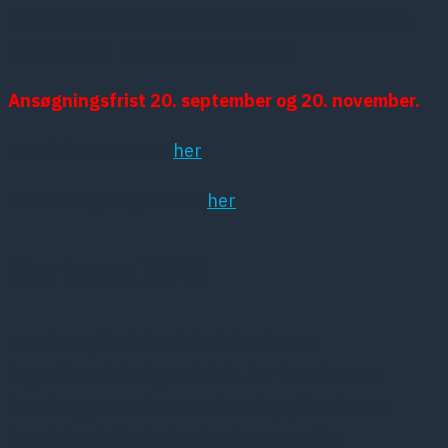
bekendtskab med et aktivt forskningsmiljø og få
øget indsigt i psykiatrisk forskning.
Ansøgningsfrist 20. september og 20. november.
Læs hele annoncen
her
Hent ansøgningsskema
her
Kort om DPS
Dansk Psykiatrisk Selskab (DPS) er et
lægevidenskabeligt selskab, der har det som
hovedopgave at fremme dansk psykiatri samt
dansk forskning inden for dette område.