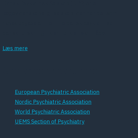
Dansk Psykiatrisk Selskab (DPS) er et
lægevidenskabeligt selskab, der har det som
hovedopgave at fremme dansk psykiatri samt
dansk forskning inden for dette område.
Læs mere
Samarbejdspartnere
European Psychiatric Association
Nordic Psychiatric Association
World Psychiatric Association
UEMS Section of Psychiatry