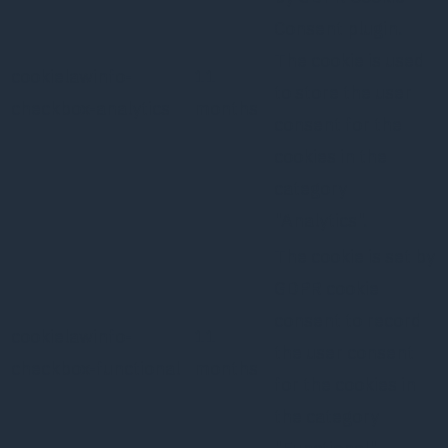
Consent plugin.
The cookie is used
cookielawinfo-
11
to store the user
checkbox-analytics
months
consent for the
cookies in the
category
"Analytics".
The cookie is set by
GDPR cookie
consent to record
cookielawinfo-
11
the user consent
checkbox-functional
months
for the cookies in
the category