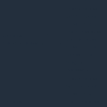
"Functional".
This cookie is set
by GDPR Cookie
Consent plugin.
The cookies is used
cookielawinfo-
11
to store the user
checkbox-necessary
months
consent for the
cookies in the
category
"Necessary".
This cookie is set
by GDPR Cookie
Consent plugin.
cookielawinfo-
11
The cookie is used