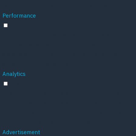
feedbacks, and other third-party features.
Performance
Performance
Performance cookies are used to understand and
analyze the key performance indexes of the
website which helps in delivering a better user
experience for the visitors.
Analytics
Analytics
Analytical cookies are used to understand how
visitors interact with the website. These cookies
help provide information on metrics the number of
visitors, bounce rate, traffic source, etc.
Advertisement