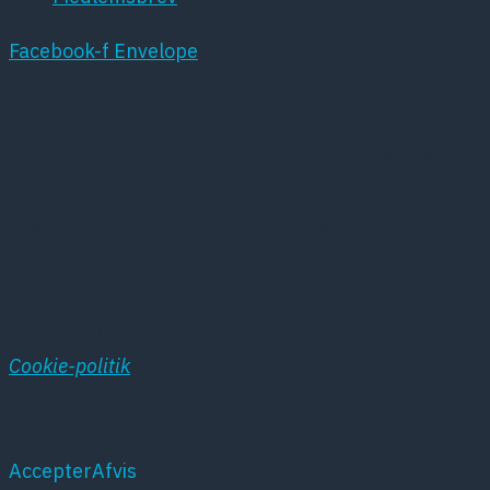
Facebook-f
Envelope
DPSNET.DK BENYTTER SIG AF COOKIES
Denne hjemmeside benytter sig af cookies. Disse
cookies oprettes af hjemmesidens hosting service
hos Simply.com og anvendes i systemets
statistikprogram. Vores cookies anvendes
udelukkende til registrering af besøgene på
hjemmesiden
Cookie-politik
Accepter
Afvis