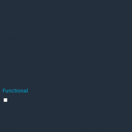
the GDPR Cookie
Consent plugin and
is used to store
11
whether or not
viewed_cookie_policy
months
user has consented
to the use of
cookies. It does not
store any personal
data.
Functional
Functional
Functional cookies help to perform certain
functionalities like sharing the content of the
website on social media platforms, collect