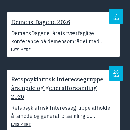
7
MAJ
Demens Dagene 2026
DemensDagene, årets tværfaglige
konference på demensområdet med…
LÆS MERE
28
MAJ
Retspsykiatrisk Interessegruppe
årsmøde og generalforsamling
2026
Juni 2026
Retspsykiatrisk Interessegruppe afholder
årsmøde og generalforsamling d.…
LÆS MERE