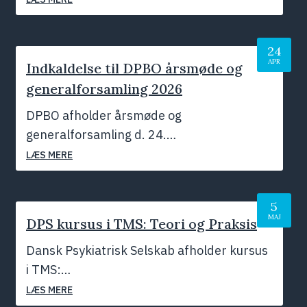
24
APR
Indkaldelse til DPBO årsmøde og
generalforsamling 2026
Maj 2026
DPBO afholder årsmøde og
generalforsamling d. 24.…
LÆS MERE
5
MAJ
DPS kursus i TMS: Teori og Praksis
Dansk Psykiatrisk Selskab afholder kursus
i TMS:…
LÆS MERE