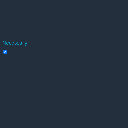
browser only with your consent. You also have the
option to opt-out of these cookies. But opting out of
some of these cookies may affect your browsing
experience.
Necessary
Necessary
Altid aktiveret
Necessary cookies are absolutely essential for the
website to function properly. These cookies ensure
basic functionalities and security features of the
website, anonymously.
Cookie
Varighed
Beskrivelse
This cookie is set
by GDPR Cookie