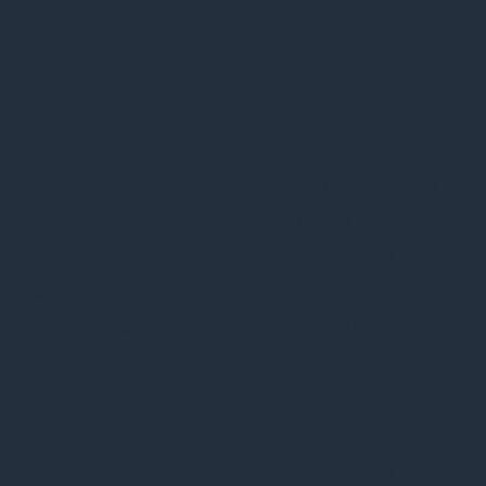
checkbox-others
months
to store the user
consent for the
cookies in the
category "Other.
This cookie is set
by GDPR Cookie
Consent plugin.
cookielawinfo-
The cookie is used
11
checkbox-
to store the user
months
performance
consent for the
cookies in the
category
"Performance".
The cookie is set by