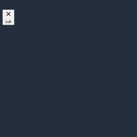
Mere om cookies
Luk
Privacy Overview
This website uses cookies to improve your
experience while you navigate through the website.
Out of these, the cookies that are categorized as
necessary are stored on your browser as they are
essential for the working of basic functionalities of
the website. We also use third-party cookies that
help us analyze and understand how you use this
website. These cookies will be stored in your