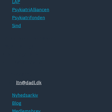
LAP
PsykiatriAlliancen
Psykiatrifonden
Sind
Dansk Psykiatrisk Selskab
Lægeforeningen
Kristianiagade 12
2100 København Ø
Tlf: 35448132
Email:
ltn@dadl.dk
Nyhedsarkiv
Blog
Medlemsbrev