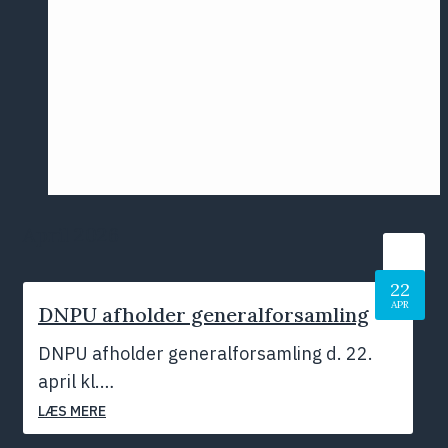
Årsmødet
2016
Pontoppidan
Postersession
NCP
April 2026
22
APR
DNPU afholder generalforsamling
DNPU afholder generalforsamling d. 22.
april kl.…
LÆS MERE