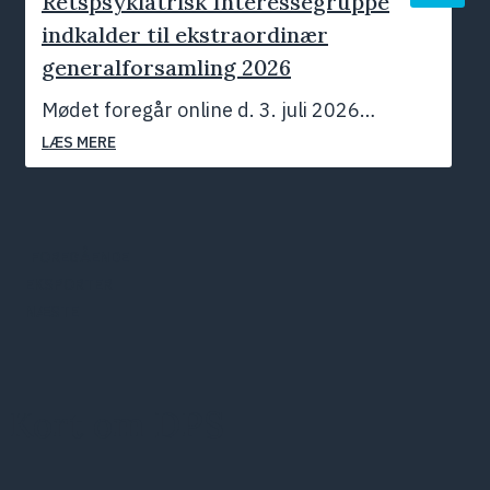
Retspsykiatrisk Interessegruppe
indkalder til ekstraordinær
generalforsamling 2026
Mødet foregår online d. 3. juli 2026…
LÆS MERE
FOREGÅENDE
EKSPORTER
NÆSTE
Kort om DPS