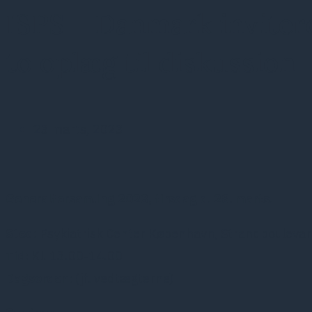
ISPS – Danmark inviter
to oplæg til diskussion
23 marts, 2023
Generalforsamling 2023, tirsdag d. 28. marts.
Sted:
Psykiatrisk Center København, Strandboulevard
Tid:
Kl. 13.00-14.00
Dagsorden:
(jf. vedtægterne)