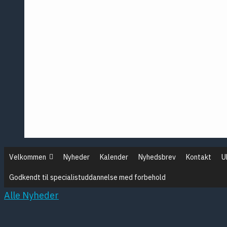
Årsmødet 
Årsmødet 
Årsmødet 
Årsmødet 
Pontopp
Posterse
Velkommen
Nyheder
Kalender
Nyhedsbrev
Kontakt
U
Godkendt til specialistuddannelse med forbehold
Alle Nyheder