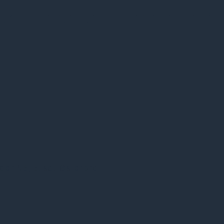
er til generalforsamling
en 96, 5. sal, Østerbro