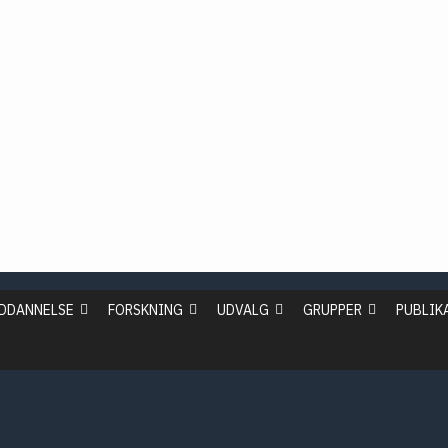
2019
2018
2017
2016
idan
ssion
NCP
DDANNELSE
FORSKNING
UDVALG
GRUPPER
PUBLIK