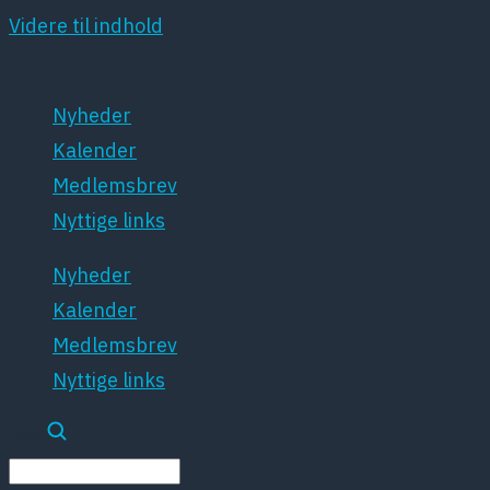
Videre til indhold
Nyheder
Kalender
Medlemsbrev
Nyttige links
Nyheder
Kalender
Medlemsbrev
Nyttige links
Søg