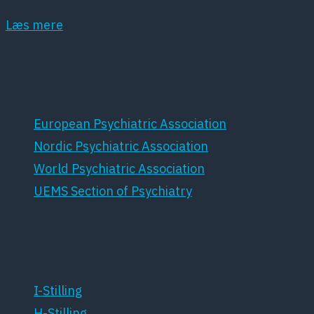
Læs mere
Samarbejdspartnere
European Psychiatric Association
Nordic Psychiatric Association
World Psychiatric Association
UEMS Section of Psychiatry
For medlemmer
I-Stilling
H-Stilling