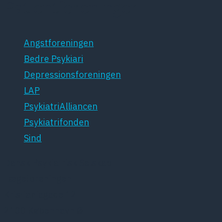
Patientforeninger
Angstforeningen
Bedre Psykiari
Depressionsforeningen
LAP
PsykiatriAlliancen
Psykiatrifonden
Sind
Dansk Psykiatrisk Selskab
Lægeforeningen
Kristianiagade 12
2100 København Ø