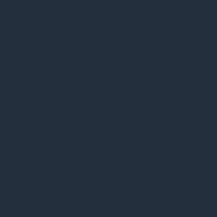
21 november, 2018
Vi har brug for dig i DPS’ Efteruddannelsesudvalg!
Hvis du interesserer dig for efteruddannelse af
speciallæger i psykiatri og gerne vil arbejde på
tværs af geografiske grænser for at skabe
interessante og spændende
efteruddannelsestilbud, vil vi meget gerne høre fra
dig. Interesserede bedes sende en kort, motiveret
ansøgning til formand for
Efteruddannelsesudvalget, Trine Maria Nørregaard
Hansen: