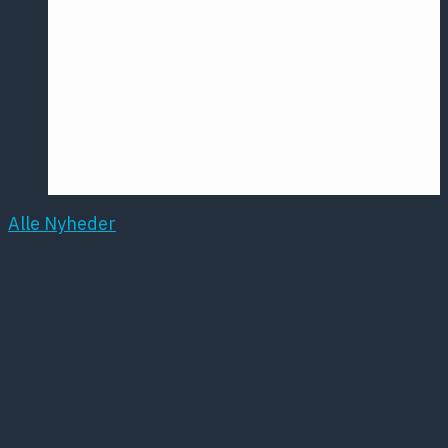
Årsmødet
2016
Pontoppidan
Postersession
NCP
Alle Nyheder
DPS’
Efteruddannelsesudval