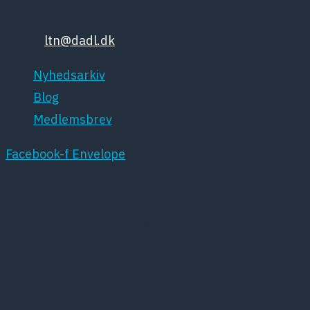
Tlf: 35448132
Email:
ltn@dadl.dk
Nyhedsarkiv
Blog
Medlemsbrev
Facebook-f
Envelope
DPSNET.DK BENYTTER SIG AF COOKIES
Denne hjemmeside benytter sig af cookies. Disse
cookies oprettes af hjemmesidens hosting service
hos Simply.com og anvendes i systemets
statistikprogram. Vores cookies anvendes
udelukkende til registrering af besøgene på