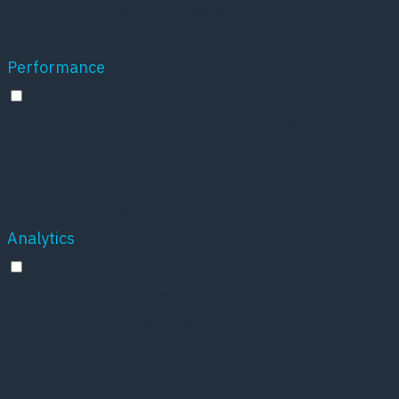
website on social media platforms, collect
feedbacks, and other third-party features.
Performance
Performance
Performance cookies are used to understand and
analyze the key performance indexes of the
website which helps in delivering a better user
experience for the visitors.
Analytics
Analytics
Analytical cookies are used to understand how
visitors interact with the website. These cookies
help provide information on metrics the number of
visitors, bounce rate, traffic source, etc.