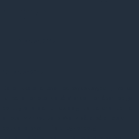
alligevel
13 januar, 2017
13. januar 2017
Det er ikke let at leve med psykisk sygdom, hverken
for patienten eller de pårørende, men åbenhed gør
det ulig lettere at forholde sig til situationen ud fra
en positiv vinkel. Det prøver vi så, altså at tale om
det, der er svært – i stor og uendelig
taknemmelighed over for det levede liv, skriver