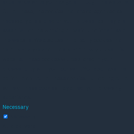
experience while you navigate through the website.
Out of these, the cookies that are categorized as
necessary are stored on your browser as they are
essential for the working of basic functionalities of
the website. We also use third-party cookies that
help us analyze and understand how you use this
website. These cookies will be stored in your
browser only with your consent. You also have the
option to opt-out of these cookies. But opting out of
some of these cookies may affect your browsing
experience.
Necessary
Necessary
Altid aktiveret