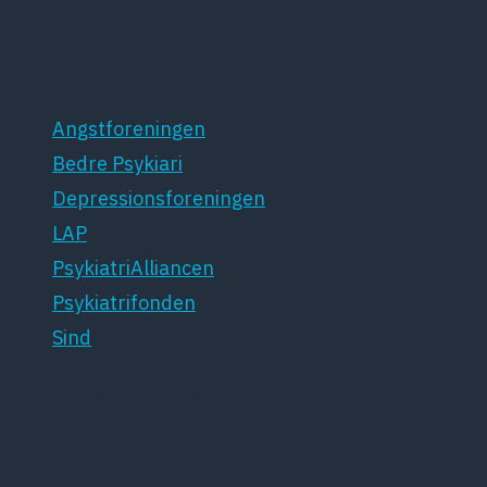
Patientforeninger
Angstforeningen
Bedre Psykiari
Depressionsforeningen
LAP
PsykiatriAlliancen
Psykiatrifonden
Sind
Dansk Psykiatrisk Selskab
Lægeforeningen
Kristianiagade 12