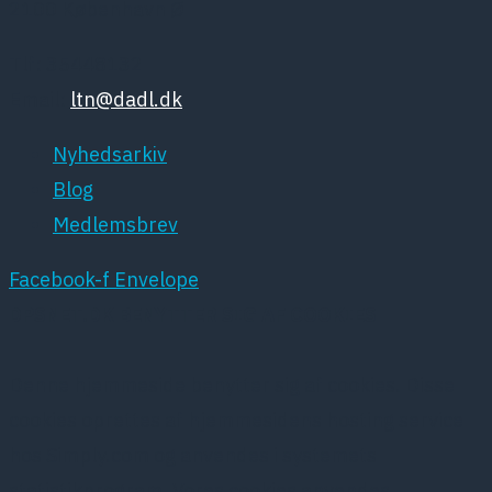
2100 København Ø
Tlf: 35448132
Email:
ltn@dadl.dk
Nyhedsarkiv
Blog
Medlemsbrev
Facebook-f
Envelope
DPSNET.DK BENYTTER SIG AF COOKIES
Denne hjemmeside benytter sig af cookies. Disse
cookies oprettes af hjemmesidens hosting service
hos Simply.com og anvendes i systemets
statistikprogram. Vores cookies anvendes