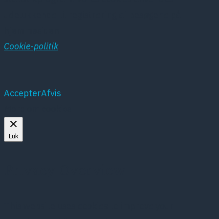
udelukkende til registrering af besøgene på
hjemmesiden
Cookie-politik
Accepter
Afvis
Mere om cookies
Luk
Privacy Overview
This website uses cookies to improve your