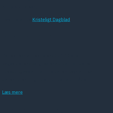
Anne Nikolajsen.
Læs mere hos
Kristeligt Dagblad
Kort om DPS
Dansk Psykiatrisk Selskab (DPS) er et
lægevidenskabeligt selskab, der har det som
hovedopgave at fremme dansk psykiatri samt
dansk forskning inden for dette område.
Læs mere
Samarbejdspartnere