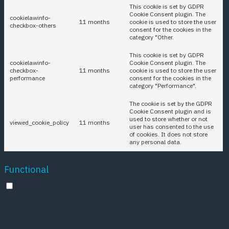
This cookie is set by GDPR
Cookie Consent plugin. The
cookielawinfo-
11 months
cookie is used to store the user
checkbox-others
consent for the cookies in the
category "Other.
This cookie is set by GDPR
cookielawinfo-
Cookie Consent plugin. The
checkbox-
11 months
cookie is used to store the user
performance
consent for the cookies in the
category "Performance".
The cookie is set by the GDPR
Cookie Consent plugin and is
used to store whether or not
viewed_cookie_policy
11 months
user has consented to the use
of cookies. It does not store
any personal data.
Functional
Functional
Functional cookies help to perform certain
functionalities like sharing the content of the