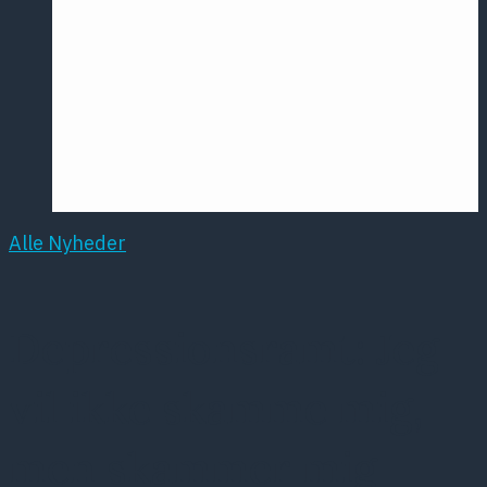
Årsmødet
2016
Pontoppidan
Postersession
NCP
Alle Nyheder
Depressionsramt: Jeg
vil ikke skamme mig,
men skammer mig