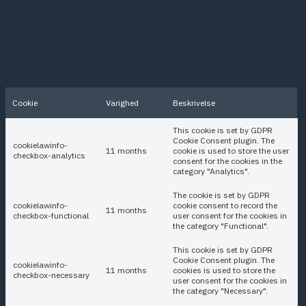
Necessary cookies are absolutely essential for the
website to function properly. These cookies ensure
basic functionalities and security features of the
website, anonymously.
Cookie
Varighed
Beskrivelse
This cookie is set by GDPR
Cookie Consent plugin. The
cookielawinfo-
11 months
cookie is used to store the user
checkbox-analytics
consent for the cookies in the
category "Analytics".
The cookie is set by GDPR
cookielawinfo-
cookie consent to record the
11 months
checkbox-functional
user consent for the cookies in
the category "Functional".
This cookie is set by GDPR
Cookie Consent plugin. The
cookielawinfo-
11 months
cookies is used to store the
checkbox-necessary
user consent for the cookies in
the category "Necessary".