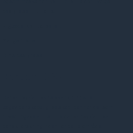
og som måske har lyst til at stille op til valget til
bestyrelsen til marts.
Vi glæder os til at se jer.
Mange hilsner
DPSs bestyrelse
Kort om DPS
Dansk Psykiatrisk Selskab (DPS) er et
lægevidenskabeligt selskab, der har det som
hovedopgave at fremme dansk psykiatri samt
dansk forskning inden for dette område.