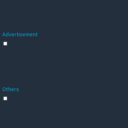
visitors interact with the website. These cookies
help provide information on metrics the number of
visitors, bounce rate, traffic source, etc.
Advertisement
Advertisement
Advertisement cookies are used to provide visitors
with relevant ads and marketing campaigns. These
cookies track visitors across websites and collect
information to provide customized ads.
Others
Others
Other uncategorized cookies are those that are
being analyzed and have not been classified into a
category as yet.