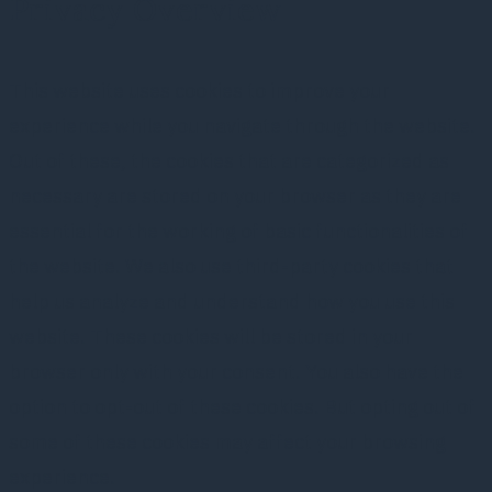
Privacy Overview
This website uses cookies to improve your
experience while you navigate through the website.
Out of these, the cookies that are categorized as
necessary are stored on your browser as they are
essential for the working of basic functionalities of
the website. We also use third-party cookies that
help us analyze and understand how you use this
website. These cookies will be stored in your
browser only with your consent. You also have the
option to opt-out of these cookies. But opting out of
some of these cookies may affect your browsing
experience.