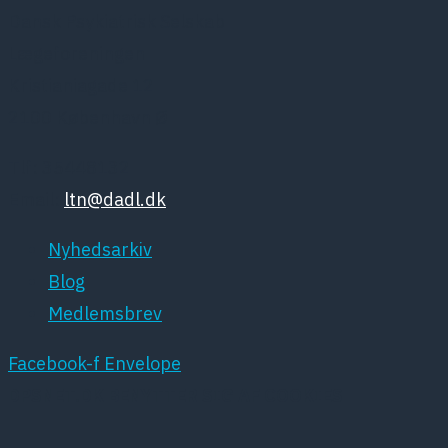
Dansk Psykiatrisk Selskab
Lægeforeningen
Kristianiagade 12
2100 København Ø
Tlf: 35448132
Email:
ltn@dadl.dk
Nyhedsarkiv
Blog
Medlemsbrev
Facebook-f
Envelope
DPSNET.DK BENYTTER SIG AF COOKIES