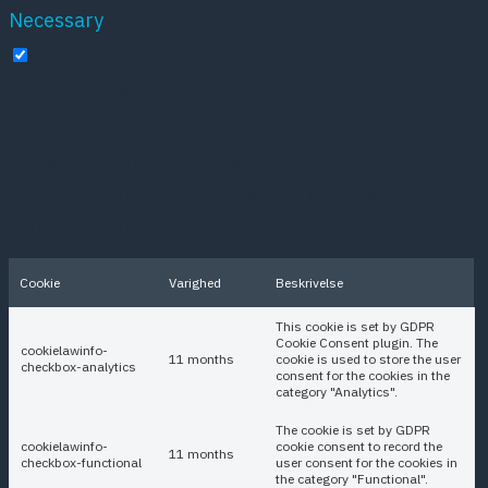
Necessary
Necessary
Altid aktiveret
Necessary cookies are absolutely essential for the
website to function properly. These cookies ensure
basic functionalities and security features of the
website, anonymously.
Cookie
Varighed
Beskrivelse
This cookie is set by GDPR
Cookie Consent plugin. The
cookielawinfo-
11 months
cookie is used to store the user
checkbox-analytics
consent for the cookies in the
category "Analytics".
The cookie is set by GDPR
cookielawinfo-
cookie consent to record the
11 months
checkbox-functional
user consent for the cookies in
the category "Functional".