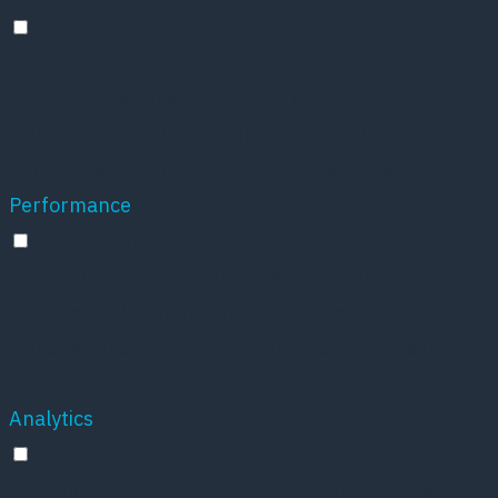
Functional
Functional cookies help to perform certain
functionalities like sharing the content of the
website on social media platforms, collect
feedbacks, and other third-party features.
Performance
Performance
Performance cookies are used to understand and
analyze the key performance indexes of the
website which helps in delivering a better user
experience for the visitors.
Analytics
Analytics
Analytical cookies are used to understand how