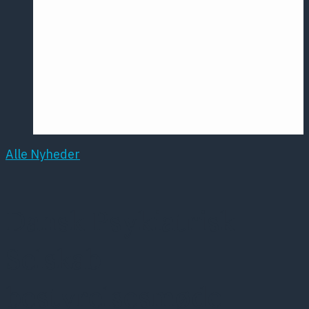
Årsmødet
2016
Pontoppidan
Postersession
NCP
Alle Nyheder
Dansk Psykiatrisk
Selskab –
bestyrelsesmøde