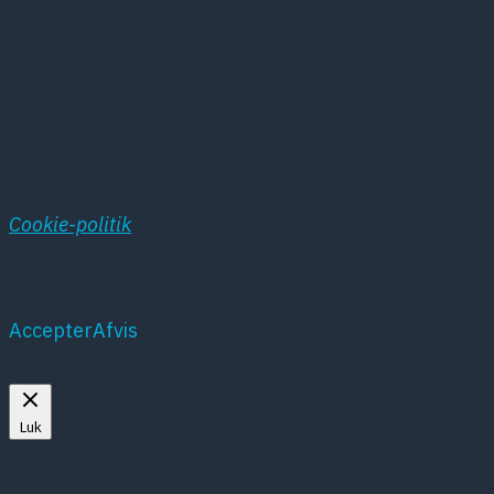
Denne hjemmeside benytter sig af cookies. Disse
cookies oprettes af hjemmesidens hosting service
hos Simply.com og anvendes i systemets
statistikprogram. Vores cookies anvendes
udelukkende til registrering af besøgene på
hjemmesiden
Cookie-politik
Accepter
Afvis
Mere om cookies
Luk