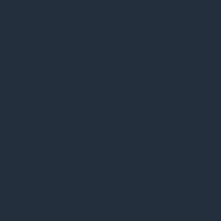
14 oktober, 2019
Dansk Psykiatrisk Selskabs bestyrelse holder
næste gang bestyrelsesmøde i Region Sj – Slagelse.
Mødet bliver afholdt den 4.11.19.
Mellem kl 15 og 17 vil vi være i lokale 3.25, hvor vi
håber at se så mange medlemmer af DPS som mulig
til en drøftelse af bestyrelsens arbejde med
ris/ros, ting I ønsker vi tager op mm. Måske er der
nogen af jer, som vil høre om bestyrelsesarbejdet