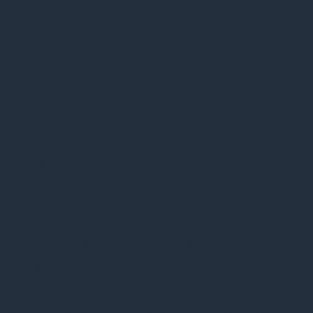
brydes!
17 februar, 2016
Stigmatisering og diskrimination af mennesker,
som er ramt af psykiske lidelser, er desværre et
udbredt fænomen. Det gælder også i Danmark.
Det viser to diskriminationsundersøgelser, som
Landsindsatsen EN AF OS har gennemført i
henholdsvis 2013 og 2015. Undersøgelserne viste
bl.a., at ni ud af ti respondenter havde oplevet at