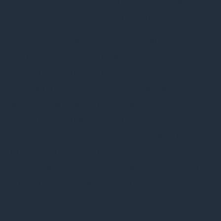
der virker og på hvilke målgrupper – samt som
inspiration til udvikling af materialer.
Erfaringerne peger på, at kontakt og/eller
materialer, der fremmer identifikation og indlevelse
– og som stimulerer til refleksion over egne
holdninger uden at virke moraliserende – kan
fremme adfærdsændringer. Mødet med
mennesker, som selv har været ramt af psykisk
sygdom og er kommet sig, er af stor betydning. EN
AF OS har derfor udviklet et korps af
ambassadører, som har fået træning i at formidle
deres erfaringer på en nuanceret og
modtagerorienteret måde.