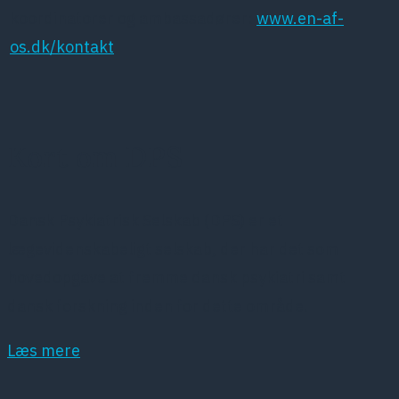
koordinatorer og ambassadører:
www.en-af-
os.dk/kontakt
Kort om DPS
Dansk Psykiatrisk Selskab (DPS) er et
lægevidenskabeligt selskab, der har det som
hovedopgave at fremme dansk psykiatri samt
dansk forskning inden for dette område.
Læs mere