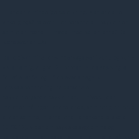
Et er den almindelige befolkning. Men er dette
virkelig også relevant for personalet i psykiatrien,
som jo er trænet til mødet med patienterne? Det
klare svar er: JA!
De to diskriminationsundersøgelser i 2013 og 2015
viste nemlig, at godt 27 procent af de adspurgte
”ofte” eller ”af og til” oplevede negativ
forskelsbehandling fra personalet i
psykiatrien/socialpsykiatrien. Et niveau, der
matcher målinger i andre lande, som har gjort brug
af den samme, internationalt anerkendte, skala
(DISC 12). Viden om psykiske sygdomme og
kendskab til mennesker, som er ramt, er altså ikke