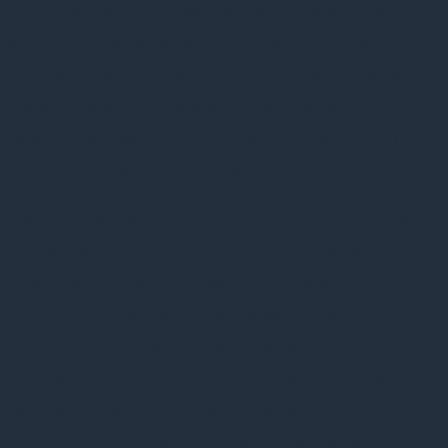
har vi igen testet og fået bekræftet relevansen af i
en panelundersøgelse i november 2015 blandt ca.
900 personer, der har/har haft psykiske lidelser.
Eksempelvis: ”
At holdningen til dig har ændret sig
negativt, når personalet efterfølgende har set din
psykiatriske diagnose i journalen
”.
Meget peger derfor på, at der er behov for mere
opmærksomhed i somatikken på at imødegå kultur
og sprog, som fører til negativ forskelsbehandling
af patienter med psykiske lidelser. EN AF OS vil
derfor i 2016 arbejde videre med strategiske
overvejelser i dialog med relevante myndigheder,
faglige selskaber og brugerorganisationer om,
hvordan en indsats for afstigmatisering bedst kan