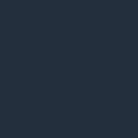
ansvarsfuldt arbejde” etc.; holdninger som alle er
med til at fremme eksklusionen af de mange, der
oplever perioder med psykisk sygdom undervejs i
deres liv.
Psykisk sygdom betyder flere andre udfordringer:
Stort frafald fra uddannelse – og lav
beskæftigelsesgrad: 24 procent mod 45 procent
for personer med fysiske handicap og 77 procent
for befolkningen som helhed. Dertil kommer en
levealder, der er en 15-20 år kortere end den
almindelige befolknings.
EN AF OS