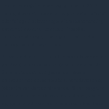
bekræftede også et andet vigtigt fund fra 2013,
nemlig at over 32 procent af respondenterne ”ofte”
eller ”af og til” oplever negativ forskelsbehandling i
det
somatiske sundhedsvæsen
(hospital,
praktiserende læge, tandlæge) – altså i endnu
højere grad end i psykiatrien.
Et overvældende stort antal personer havde denne
gang valgt at skrive personlige kommentarer i det
åbne felt til sidst i spørgeskemaet. Svære
oplevelser med det somatiske sundhedsvæsen og i
jobcentre var klart dominerende. På den baggrund
kunne vi indkredse ti klassiske situationer, som er
vigtige for at adressere uligheden i sundhed. Disse