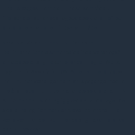
tilrettelægges i forhold til indsatsområdet:
”Personale i sundheds- og socialsektorerne”, som
er det ene af vore fem indsatsområder.
Næste stigmakonference i Danmark
Det internationale samarbejde indebærer også
afholdelse af stigmakonferencer i regi af World
Psychiatric Association (WPA); en konference, som
indtil nu har været gennemført syv gange med to-
tre års mellemrum. Det nationale sekretariat i EN
AF OS har haft stor faglig glæde af at deltage i de
sidste tre, og Danmark er blevet opfordret til at
være vært for den kommende stigmakonference –
den 8. i rækken.