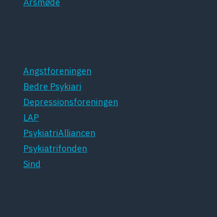
Årsmøde
Patientforeninger
Angstforeningen
Bedre Psykiari
Depressionsforeningen
LAP
PsykiatriAlliancen
Psykiatrifonden
Sind
Dansk Psykiatrisk Selskab
Lægeforeningen