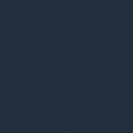
altid i sig selv nok til at undgå stigmatisering.
I 2011/12 gennemførte EN AF OS derfor også en
holdningsundersøgelse med i alt 547 respondenter
på to psykiatriske centre i København med en
anden skala (MICA 2 og 4), udviklet af forskere i
England.
Fokus var her på holdningen til patienter med
skizofreni, fordi det er dokumenteret, at denne
lidelse er den mest stigmatiserede. Vi valgte at
tilføje nogle ekstra spørgsmål til skalaen –
herunder: sp. 18: ”
Tonen på afsnittet og den måde, vi
omtaler patienterne på, påvirker vores opfattelse af
deres bedringsmuligheder
”. Helt overvejende