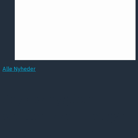
Årsmødet
2016
Pontoppidan
Postersession
NCP
Alle Nyheder
Psykisk sygdom
smitter ikke – det gør
tabu, men det kan