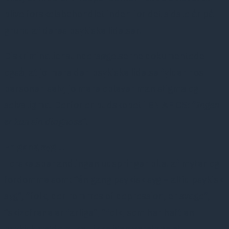
blive forskelsbehandlet inden for det sidste år på
grund af deres psykiske lidelser.
Diskriminationsundersøgelserne dokumentede
også, at jo mere den psykiske lidelse fylder hos
personen selv, jo mere oplever man stigma og
selvstigma. Derfor er budskabet i EN AF OS: ”
Ingen
er kun sin diagnose
”.
En gang syg…
Forskelsbehandlingen udspringer bl.a. af myter og
fordomme som: ”én gang psykisk syg – altid psykisk
syg”, ”folk, der rammes af depression, er svage”,
”skizofrene er farlige”, ”folk, som har haft en
psykisk sygdom, kan ikke igen varetage et