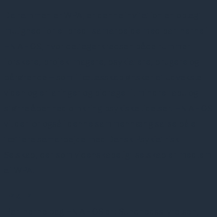
Da rammen er WPA, er denne invitation en oplagt
mulighed for et bredt samarbejde med partnerne i
EN AF OS, hvor deltagerkredsen både rummer
forskere, projektmagere, psykiatere, brugere og
pårørende – som i fællesskab ønsker at udveksle
viden og erfaringer og bidrage til mindre tabu og
større åbenhed omkring psykiske lidelser. EN AF OS
vil derfor også i denne sammenhæng satse på et
tættere samarbejde med Dansk Psykiatrisk
Selskab, der som videnskabeligt selskab er medlem
af WPA.
FAKTA
Partnerne bag EN AF OS er: Sundhedsstyrelsen,