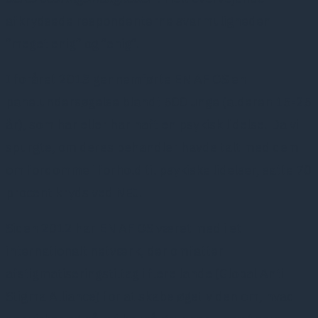
afkrydsede respondenterne svarmuligheden
”meget enig” og ”enig”.
I foråret 2013 gennemførte EN AF OS en
panelundersøgelse blandt 500 unge (alderen 15-25
år), som har eller har haft en psykisk lidelse. Da vi
spurgte, om deres behandler havde talt med dem
om fordomme i forhold til psykiske lidelser, satte 70
procent kryds ved NEJ.
Siden 2012 har EN AF OS været med i et
internationalt netværk, der omfatter
afstigmatiseringstiltag i flere lande (Global Anti
Stigma Alliance) for at skabe øget viden om, hvad