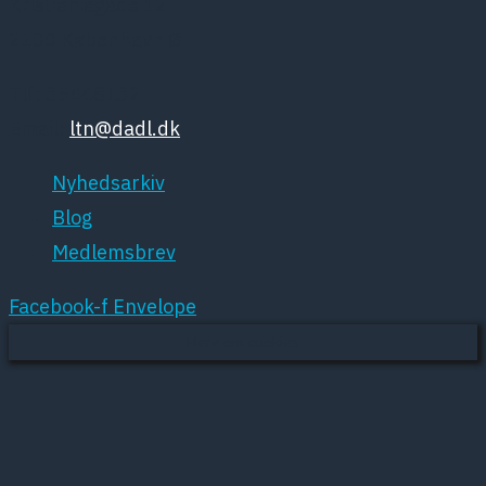
Kristianiagade 12
2100 København Ø
Tlf: 35448132
Email:
ltn@dadl.dk
Nyhedsarkiv
Blog
Medlemsbrev
Facebook-f
Envelope
Mere om cookies