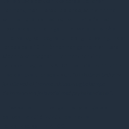
Dette billede dækker ikke bare situationen i
Danmark, men i flere af de lande, som vi normalt
sammenligner os med, og hvor man slås med
tilsvarende udfordringer. Et af svarene herpå er
initiativer og kampagner om afstigmatisering. Inden
for de sidste 10-15 år har man gennemført flere
sådanne kampagner. I Danmark har vi haft
Landskampagnen EN AF OS i perioden 2011-2015
med den overordnede vision, ”
at skabe et bedre liv
for alle ved at fremme inklusion og bekæmpe
diskrimination forbundet med psykiske
lidelser
”.
Indsatsen er nu forlænget med yderligere en
periode fra 2016-2020 under navnet
Landsindsatsen EN AF OS.