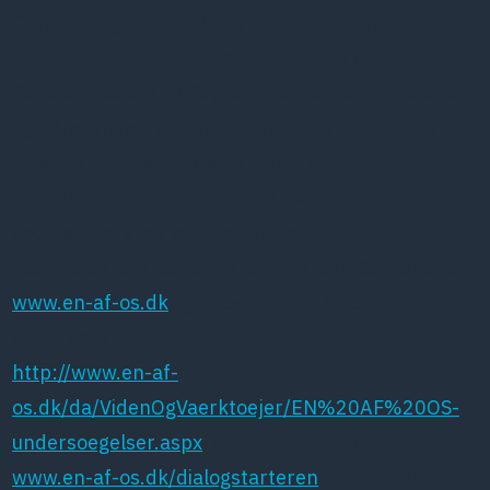
Danske Regioner, regionerne, TrygFonden,
Psykiatrifonden, KL, Socialministeriet (nu
Socialstyrelsen) og PsykiatriNetværket (13 bruger-
og pårørendeorganisationer). Dansk Psykiatrisk
Selskab (DPS) er repræsenteret i
ressourcegruppen Personale i sundheds- og
socialsektorerne ved næstformand i DPS’
bestyrelse, overlæge Lykke Pedersen.Se mere på
www.en-af-os.dk
og Facebook EN AF OSLink til
undersøgelser i EN AF OS:
http://www.en-af-
os.dk/da/VidenOgVaerktoejer/EN%20AF%20OS-
undersoegelser.aspx
Link til Dialogstarteren:
www.en-af-os.dk/dialogstarteren
Link til regionale