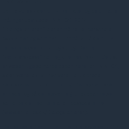
Diaglogstarteren
Ud fra vores viden om virkemidler og de omtalte
målinger udviklede EN AF OS i 2014
”Dialogstarteren”, der er målrettet personale i
psykiatrien og som har til formål at få dem til at
reflektere over kultur og sprog. Denne
”værktøjskasse” har regionernes PsykInfo’er, som
er væsentlige samarbejdspartnere for EN AF OS,
siden været aktivt involveret i at udbrede
kendskabet til rundt omkring i de psykiatriske
enheder og på de relevante grunduddannelser i
samarbejde med flere af ambassadørerne
(www.en-af-os.dk/Dialogstarteren).
Den seneste diskriminationsundersøgelse i 2015