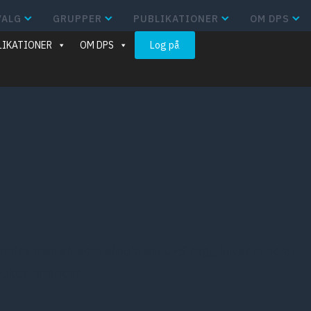
VALG
GRUPPER
PUBLIKATIONER
OM DPS
LIKATIONER
OM DPS
Log på
andre møder, som afholdes i DPS regi, bliver afholdt
ideokonferencer.