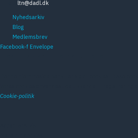
Email:
ltn@dadl.dk
Nyhedsarkiv
Blog
Medlemsbrev
Facebook-f
Envelope
DPSNET.DK BENYTTER SIG AF COOKIES
Denne hjemmeside benytter sig af cookies. Disse cook
Vores cookies anvendes udelukkende til registrering
Cookie-politik
Accepter
Afvis
Mere om cookies