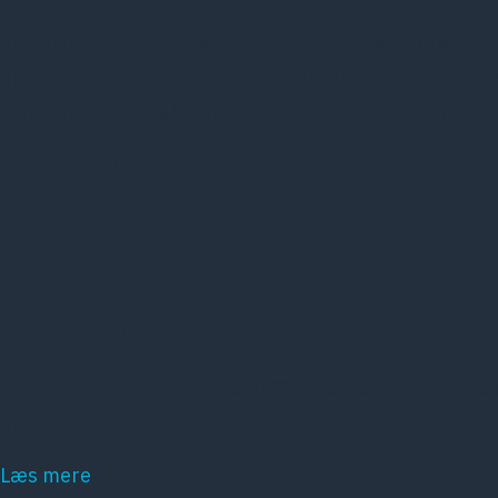
Med hensyn til DPS’ generalforsamling har vi drøftet, 
endnu, hvordan coronasituationen i Danmark kommer ti
situation, og at vi så til den tid kan melde en dato ud.
På vegne af bestyrelsen
Gitte Ahle
Formand
Kort om DPS
Dansk Psykiatrisk Selskab (DPS) er et lægevidenskabe
område.
Læs mere