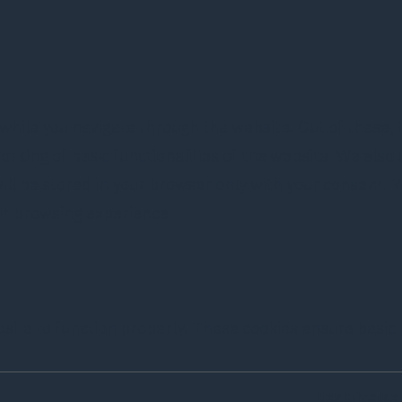
while you navigate through the website. Out of these, 
orking of basic functionalities of the website. We also
l be stored in your browser only with your consent. Yo
ur browsing experience.
site to function properly. These cookies ensure basic f
Beskrivelse