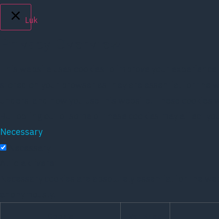
Luk
Privacy Overview
This website uses cookies to improve your experience 
stored on your browser as they are essential for the w
understand how you use this website. These cookies wil
But opting out of some of these cookies may affect yo
Necessary
Necessary
Altid aktiveret
Necessary cookies are absolutely essential for the web
anonymously.
Cookie
Varighed