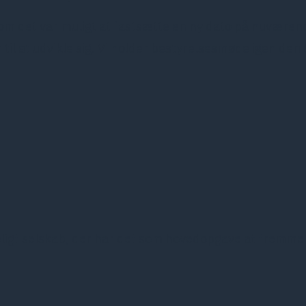
om det var muligt at fastsætte en ny dato på nuværende 
l at udvikle sig. Vi holder bestyrelsesmøde igen den 
ligt selskab, der har det som hovedopgave at fremme 