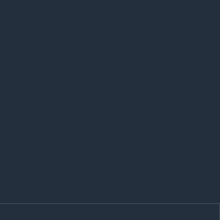
the cookies that are categorized as necessary are
 use third-party cookies that help us analyze and
u also have the option to opt-out of these cookies.
unctionalities and security features of the website,