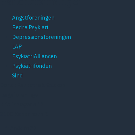
Patientforeninger
Angstforeningen
Bedre Psykiari
Depressionsforeningen
LAP
PsykiatriAlliancen
Psykiatrifonden
Sind
Dansk Psykiatrisk Selskab
Lægeforeningen
Kristianiagade 12
2100 København Ø
Tlf: 35448132