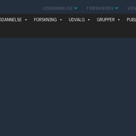
UDDANNELSE
FORSKNING
UD
DDANNELSE
FORSKNING
UDVALG
GRUPPER
PUB
oom
ia Zoom. Vi vil opfordre til, at alle udvalgsmøder og 
der. Det vil være muligt at få refunderet udgifter til v
iver fundet nye datoer.