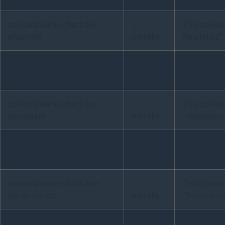
cookielawinfo-checkbox-
11
This cookie
analytics
months
"Analytics".
cookielawinfo-checkbox-
11
The cookie 
functional
months
cookielawinfo-checkbox-
11
This cookie
necessary
months
"Necessary
cookielawinfo-checkbox-
11
This cookie
others
months
"Other.
cookielawinfo-checkbox-
11
This cookie
performance
months
"Performan
viewed_cookie_policy
11
The cookie 