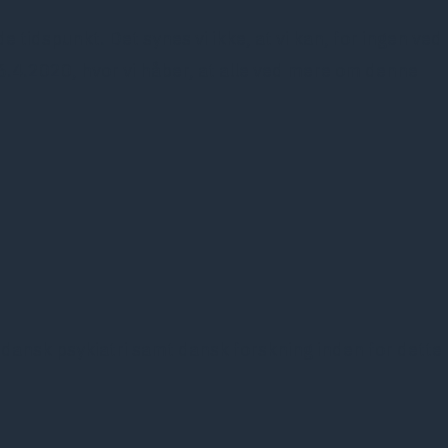
tidspunkt. Det synes vi ikke, at vi kan, for ingen ved
6.4.2020, hvor vi håber, at alle ved mere om denne
dansk psykiatri samt dansk forskning inden for dette