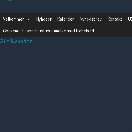
Velkommen
Nyheder
Kalender
Nyhedsbrev
Kontakt
U
Godkendt til specialistuddannelse med forbehold
Alle Nyheder
Bestyrelsesmøde via Z
15 marts, 2020
Kære medlemmer
Bestyrelsen afholdt fredag den 13.3. bestyrelsesmøde v
online indtil det igen bliver muligt at holde fysiske mø
Alle I- og H- kurser er udsat i marts og april, og der bl