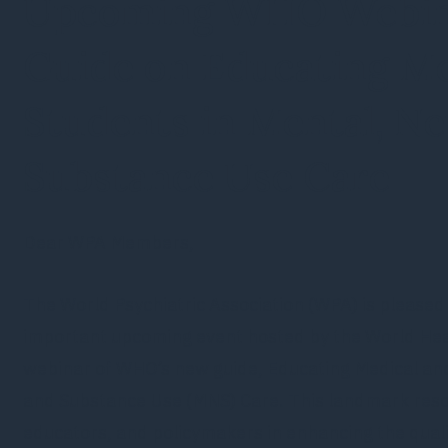
Upcoming WHO Webina
Guide on Educating Me
Students in Mental, Ne
Substance Use Care
Dear WPA Members,
The World Psychiatric Association (WPA) is pleased
important upcoming event hosted by the World Hea
webinar of WHO’s new guide, Educating Medical and
and Substance Use (MNS) Care. This landmark resour
educators, and policymakers in enhancing the qual