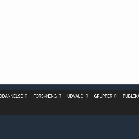
2019
2018
2017
2016
idan
ssion
NCP
DDANNELSE
FORSKNING
UDVALG
GRUPPER
PUBLIK