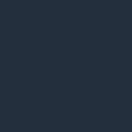
r: Launch of the
dical and Nursing
urological and
 to share with its global community an
lth Organization (WHO): the launch
 Nursing Students in Mental, Neurological
ce is designed to support institutions,
ity and reach of MNS care education