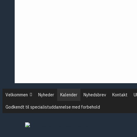
Årsmødet 
Årsmødet 
Årsmødet 
Årsmødet 
Pontopp
Posterse
Velkommen
Nyheder
Kalender
Nyhedsbrev
Kontakt
U
Godkendt til specialistuddannelse med forbehold