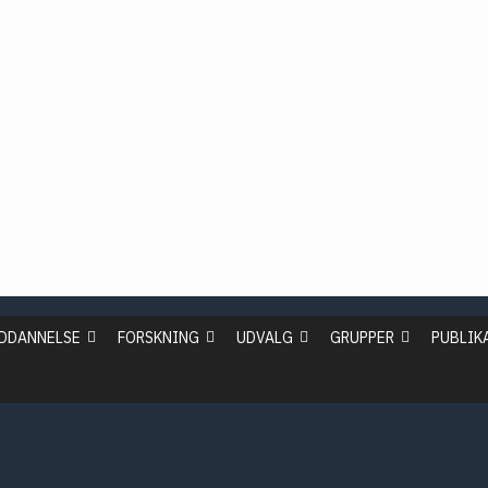
2019
2018
2017
2016
idan
ssion
NCP
DDANNELSE
FORSKNING
UDVALG
GRUPPER
PUBLIK