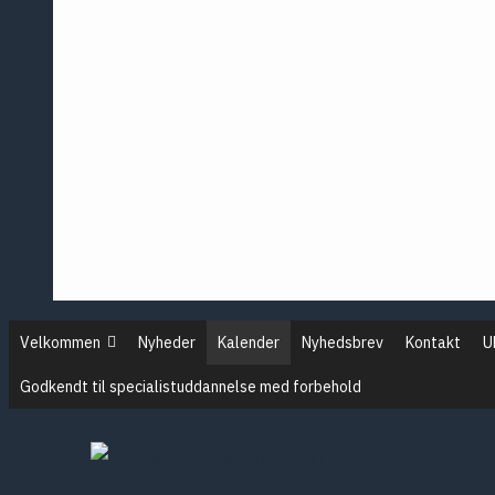
Årsmødet 
Årsmødet 
Årsmødet 
Årsmødet 
Pontopp
Posterse
Velkommen
Nyheder
Kalender
Nyhedsbrev
Kontakt
U
Godkendt til specialistuddannelse med forbehold