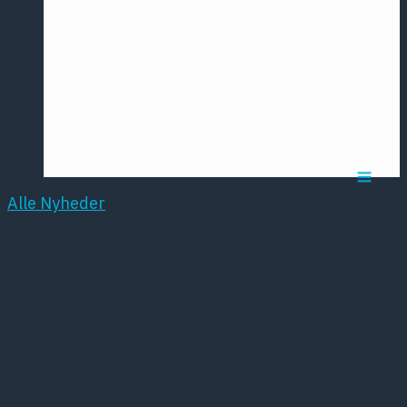
Årsmødet
2016
Pontoppidan
Postersession
NCP
Alle Nyheder
Bæltefiksering af
psykisk syge slår
rekord i Risskov