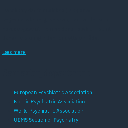
Dansk Psykiatrisk Selskab (DPS) er et
lægevidenskabeligt selskab, der har det som
hovedopgave at fremme dansk psykiatri samt
dansk forskning inden for dette område.
Læs mere
Samarbejdspartnere
European Psychiatric Association
Nordic Psychiatric Association
World Psychiatric Association
UEMS Section of Psychiatry