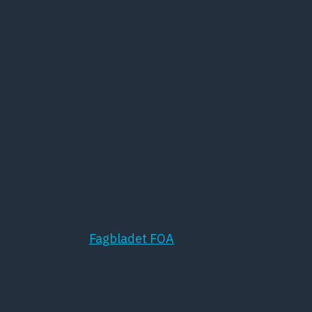
20 januar, 2017
20. januar 2017
Brugen af bæltefiksering af syge patienter er
eksploderet i Risskov. For få hænder og flere syge
patienter er årsagen, mener personale.
Læs mere hos
Fagbladet FOA
Kort om DPS