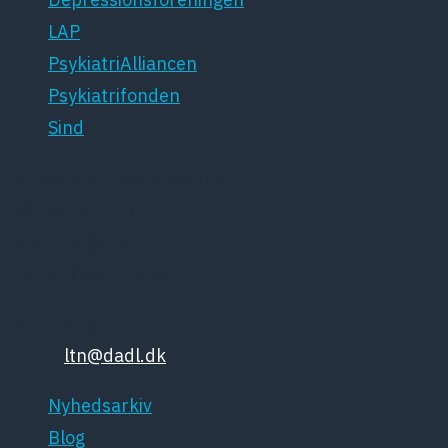
LAP
PsykiatriAlliancen
Psykiatrifonden
Sind
Dansk Psykiatrisk Selskab
Lægeforeningen
Kristianiagade 12
2100 København Ø
Tlf: 35448132
Email:
ltn@dadl.dk
Nyhedsarkiv
Blog