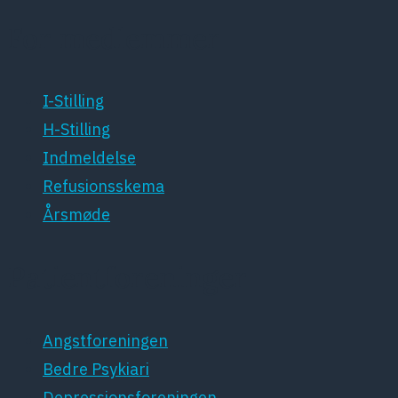
For medlemmer
I-Stilling
H-Stilling
Indmeldelse
Refusionsskema
Årsmøde
Patientforeninger
Angstforeningen
Bedre Psykiari
Depressionsforeningen