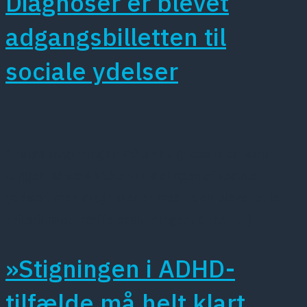
Diagnoser er blevet
adgangsbilletten til
sociale ydelser
”Ifølge lovgivningen må en diagnose ikke være
tungen på vægtskålen i tildelingen af sociale
ydelser, men diagnoser er med tiden blevet et let
kriterium at træffe beslutninger ud fra i […]
»Stigningen i ADHD-
tilfælde må helt klart