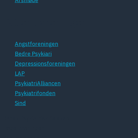
Årsmøde
Patientforeninger
Angstforeningen
Bedre Psykiari
Depressionsforeningen
LAP
PsykiatriAlliancen
Psykiatrifonden
Sind
Dansk Psykiatrisk Selskab
Lægeforeningen