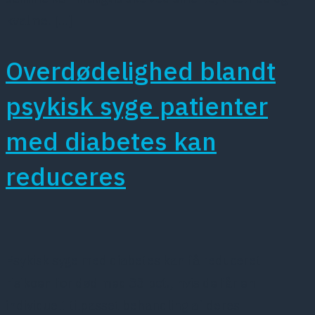
kvalme. […]
Overdødelighed blandt
psykisk syge patienter
med diabetes kan
reduceres
Psykisk syge med diabetes kan få reduceret
risikoen for død med 33 pct., hvis de får en
individuelt tilpasset behandling af deres