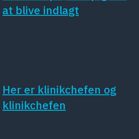
at blive indlagt
Tanken om, at jeg slog min familie ihjel, var så
stærk, at jeg ikke turde andet end at bede om at
blive indlagt. Mit ønske var, at de skulle låse […]
Her er klinikchefen og
klinikchefen