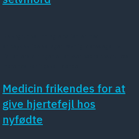
Risikogruppe. Indlagte patienter med
en psykisk lidelse tager jævnligt deres eget liv.
Patienterstatningen efterlyser bedre opsyn. Læs
mere hos Berlingske Tidende
Medicin frikendes for at
give hjertefejl hos
nyfødte