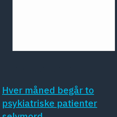
Årsmødet
2016
Pontoppidan
Postersession
NCP
dpsnet.dk
Forfatter:
Hver måned begår to
psykiatriske patienter
selvmord