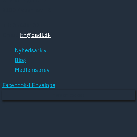
Kristianiagade 12
2100 København Ø
Tlf: 35448132
Email:
ltn@dadl.dk
Nyhedsarkiv
Blog
Medlemsbrev
Facebook-f
Envelope
Mere om cookies