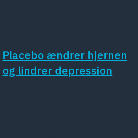
Psykiatrisk Center Amager har netop fået ikke bare
én, men to nye klinikchefer. 39-årige René Sjælland
og 69-årige Raben Rosenberg står i spidsen for det
faglige område på centeret. Et […]
Placebo ændrer hjernen
og lindrer depression
Placebomedicin til deprimerede skaber øget
aktivitet i særlige områder af hjernen og lindrer på
den måde depressionen, viser ny forskning. Det
samme kan muligvis ske ved smerte, træthed og