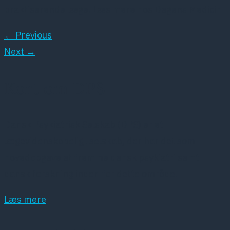
praktiserende læge. Læs mere hos Dagens Medicin
←
Previous
Next
→
Kort om DPS
Dansk Psykiatrisk Selskab (DPS) er et
lægevidenskabeligt selskab, der har det som
hovedopgave at fremme dansk psykiatri samt
dansk forskning inden for dette område.
Læs mere