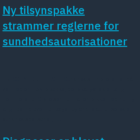
Ny tilsynspakke
strammer reglerne for
sundhedsautorisationer
PRESSEMEDDELELSE – Sundhedsministeren er på
vej med en tilsynspakke, der skal gøre det langt
nemmere for Styrelsen for Patientsikkerhed hurtigt
at gribe ind over for læger og andre autoriserede
sundhedspersoner, […]