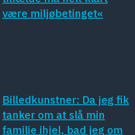
være miljøbetinget«
Miljømediciner Philippe Grandjeans nye bog: ’Kemi
på hjernen — går ud over enhver forstand’ er mere
uhyggelig end en krimi. De giftige kemikalier
omkring os skader fostre og små børn […]
Billedkunstner: Da jeg fik
tanker om at slå min
familie ihjel, bad jeg om