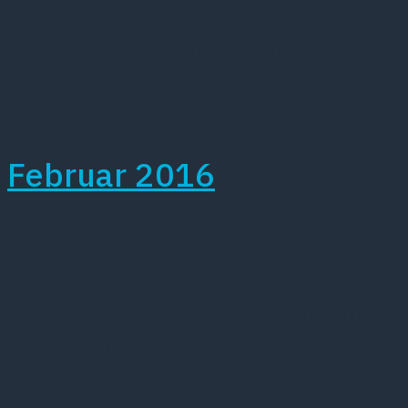
Studie afviser, at antidepressiv medicin kan give
fostre hjertefejl. Men gravide skal stadig være
påpasselige. Læs mere hos Berlingske Tidende
Februar 2016
Tegn på psykose overses i psykiatrien Et kvalitativt
norsk studie har undersøgt, hvad der forhindrer
unge med psykose i at få behandling. En væsentlig
årsag var, at trods behandling hos […]