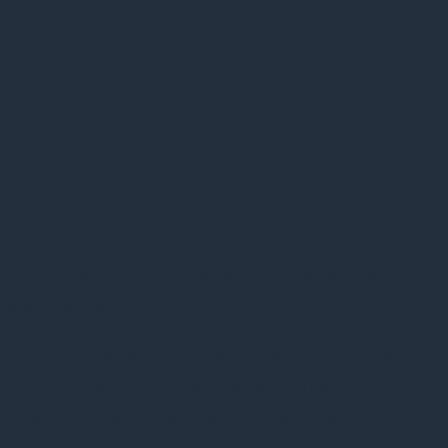
vi så ville udsætte os smitte eller risiko for
karantæne. Vi skal gøre alt for at holde os raske,
idet en del af vores patienter er skrøbelige og kan
blive svært syge, hvis de får Corona, og vi skal også
som læger være klar, hvis det udvikler sig til en
epidemi i Danmark, da det i så fald formentlig vil
lægge vores sundhedsvæsen ned.
Det er med stor beklagelse, men også en meget
særlig situation.
Vi vil afholde generalforsamlingen, så snart det igen
bliver muligt, at samles i større grupper.
Regnskabet er nu også lagt på hjemmesiden.