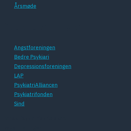
Årsmøde
Patientforeninger
Angstforeningen
Bedre Psykiari
Depressionsforeningen
LAP
PsykiatriAlliancen
Psykiatrifonden
Sind
Dansk Psykiatrisk Selskab
Lægeforeningen