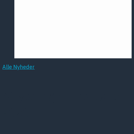
Årsmødet
2016
Pontoppidan
Postersession
NCP
Alle Nyheder
Aflysning af årsmøde
2020