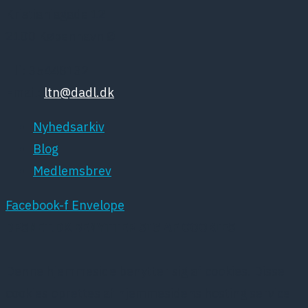
Kristianiagade 12
2100 København Ø
Tlf: 35448132
Email:
ltn@dadl.dk
Nyhedsarkiv
Blog
Medlemsbrev
Facebook-f
Envelope
DPSNET.DK BENYTTER SIG AF COOKIES
Denne hjemmeside benytter sig af cookies. Disse
cookies oprettes af hjemmesidens hosting service