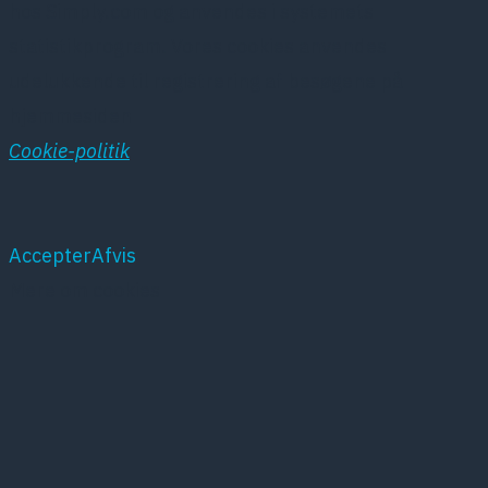
hos Simply.com og anvendes i systemets
statistikprogram. Vores cookies anvendes
udelukkende til registrering af besøgene på
hjemmesiden
Cookie-politik
Accepter
Afvis
Mere om cookies