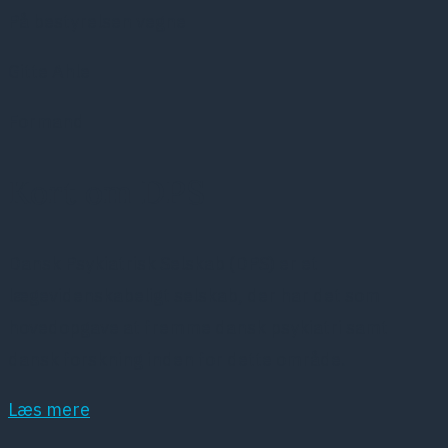
På bestyrelsen vegne
Gitte Ahle
Formand
Kort om DPS
Dansk Psykiatrisk Selskab (DPS) er et
lægevidenskabeligt selskab, der har det som
hovedopgave at fremme dansk psykiatri samt
dansk forskning inden for dette område.
Læs mere