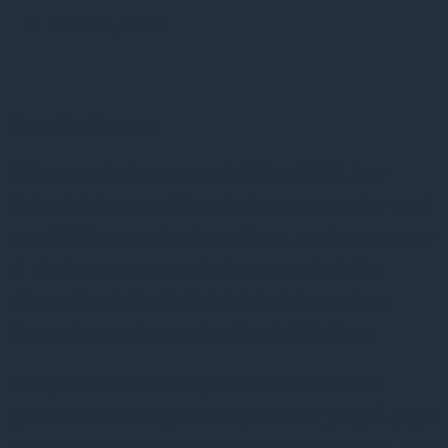
6 marts, 2020
Kære Medlemmer
På baggrund af pressemødet i dag 1130, hvor
Statsministeren meldte ud, at arrangementer med
over 1000 mennesker bør aflyses, og at arrangører
af mindre arrangementer bør overveje dette,
aflyses Dansk Psykiatrisk Selskab Årsmøde og
Generalforsamlingen udsættes indtil videre.
Bestyrelsen mener ikke, at vi kan forsvare at
gennemføre arrangementet, hvor der jo også plejer
at være andre store arrangementer end vores, idet