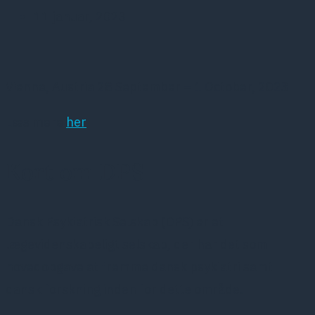
11 januar, 2023
Vienna, Austria 28 September – 1 October, 2023
Læs mere
her
Kort om DPS
Dansk Psykiatrisk Selskab (DPS) er et
lægevidenskabeligt selskab, der har det som
hovedopgave at fremme dansk psykiatri samt
dansk forskning inden for dette område.