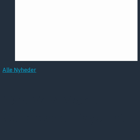
Årsmødet
2016
Pontoppidan
Postersession
NCP
Alle Nyheder
23rd WPA World
Congress of Psychiatri