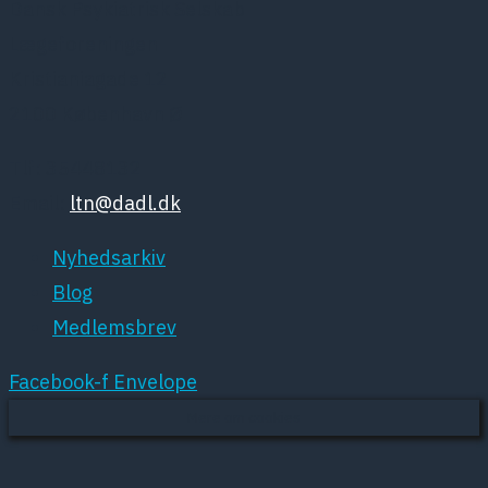
Dansk Psykiatrisk Selskab
Lægeforeningen
Kristianiagade 12
2100 København Ø
Tlf: 35448132
Email:
ltn@dadl.dk
Nyhedsarkiv
Blog
Medlemsbrev
Facebook-f
Envelope
Mere om cookies